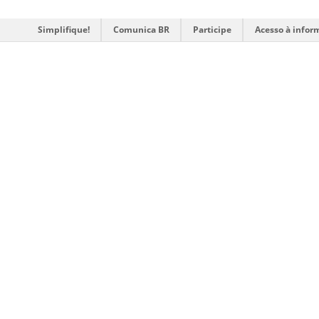
Simplifique!
Comunica BR
Participe
Acesso à infor