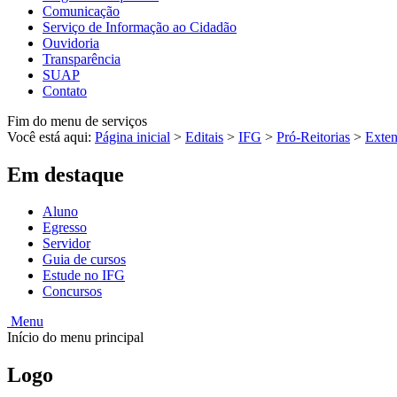
Comunicação
Serviço de Informação ao Cidadão
Ouvidoria
Transparência
SUAP
Contato
Fim do menu de serviços
Você está aqui:
Página inicial
>
Editais
>
IFG
>
Pró-Reitorias
>
Exte
Em destaque
Aluno
Egresso
Servidor
Guia de cursos
Estude no IFG
Concursos
Menu
Início do menu principal
Logo