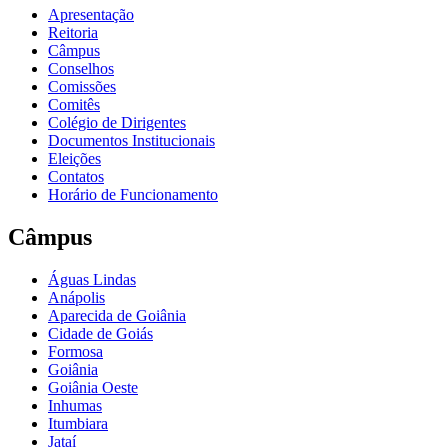
Apresentação
Reitoria
Câmpus
Conselhos
Comissões
Comitês
Colégio de Dirigentes
Documentos Institucionais
Eleições
Contatos
Horário de Funcionamento
Câmpus
Águas Lindas
Anápolis
Aparecida de Goiânia
Cidade de Goiás
Formosa
Goiânia
Goiânia Oeste
Inhumas
Itumbiara
Jataí