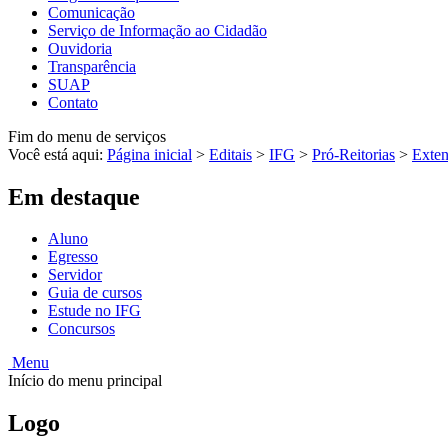
Comunicação
Serviço de Informação ao Cidadão
Ouvidoria
Transparência
SUAP
Contato
Fim do menu de serviços
Você está aqui:
Página inicial
>
Editais
>
IFG
>
Pró-Reitorias
>
Exte
Em destaque
Aluno
Egresso
Servidor
Guia de cursos
Estude no IFG
Concursos
Menu
Início do menu principal
Logo