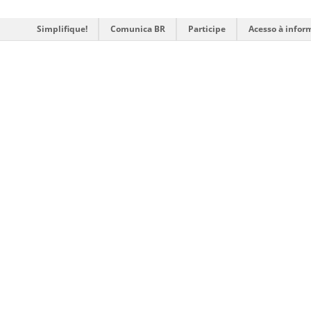
Simplifique!
Comunica BR
Participe
Acesso à infor