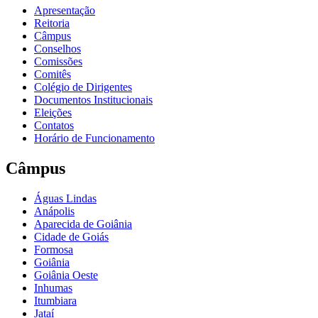
Apresentação
Reitoria
Câmpus
Conselhos
Comissões
Comitês
Colégio de Dirigentes
Documentos Institucionais
Eleições
Contatos
Horário de Funcionamento
Câmpus
Águas Lindas
Anápolis
Aparecida de Goiânia
Cidade de Goiás
Formosa
Goiânia
Goiânia Oeste
Inhumas
Itumbiara
Jataí