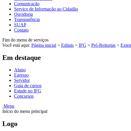
Comunicação
Serviço de Informação ao Cidadão
Ouvidoria
Transparência
SUAP
Contato
Fim do menu de serviços
Você está aqui:
Página inicial
>
Editais
>
IFG
>
Pró-Reitorias
>
Exte
Em destaque
Aluno
Egresso
Servidor
Guia de cursos
Estude no IFG
Concursos
Menu
Início do menu principal
Logo