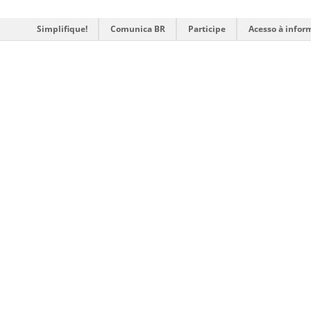
Simplifique!
Comunica BR
Participe
Acesso à infor