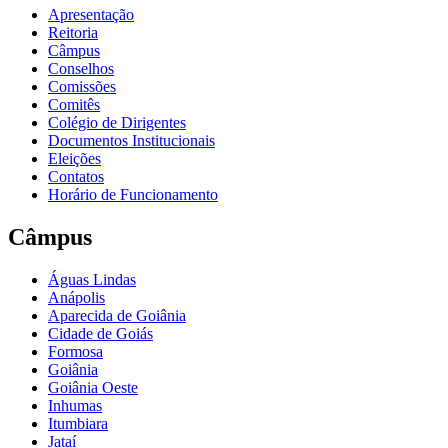
Apresentação
Reitoria
Câmpus
Conselhos
Comissões
Comitês
Colégio de Dirigentes
Documentos Institucionais
Eleições
Contatos
Horário de Funcionamento
Câmpus
Águas Lindas
Anápolis
Aparecida de Goiânia
Cidade de Goiás
Formosa
Goiânia
Goiânia Oeste
Inhumas
Itumbiara
Jataí