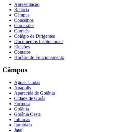
Apresentação
Reitoria
Câmpus
Conselhos
Comissões
Comitês
Colégio de Dirigentes
Documentos Institucionais
Eleições
Contatos
Horário de Funcionamento
Câmpus
Águas Lindas
Anápolis
Aparecida de Goiânia
Cidade de Goiás
Formosa
Goiânia
Goiânia Oeste
Inhumas
Itumbiara
Jataí