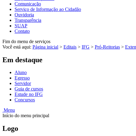
Comunicação
Serviço de Informação ao Cidadão
Ouvidoria
Transparência
SUAP
Contato
Fim do menu de serviços
Você está aqui:
Página inicial
>
Editais
>
IFG
>
Pró-Reitorias
>
Exte
Em destaque
Aluno
Egresso
Servidor
Guia de cursos
Estude no IFG
Concursos
Menu
Início do menu principal
Logo