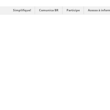
Simplifique!
Comunica BR
Participe
Acesso à infor