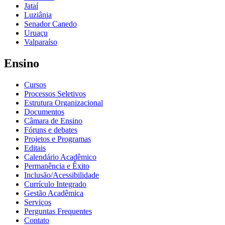
Jataí
Luziânia
Senador Canedo
Uruaçu
Valparaíso
Ensino
Cursos
Processos Seletivos
Estrutura Organizacional
Documentos
Câmara de Ensino
Fóruns e debates
Projetos e Programas
Editais
Calendário Acadêmico
Permanência e Êxito
Inclusão/Acessibilidade
Currículo Integrado
Gestão Acadêmica
Serviços
Perguntas Frequentes
Contato