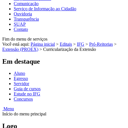
Comunicação
Serviço de Informação ao Cidadão
Ouvidoria
Transparência
SUAP
Contato
Fim do menu de serviços
Você está aqui:
Página inicial
>
Editais
>
IFG
>
Pró-Reitorias
>
Extensão (PROEX)
>
Curricularização da Extensão
Em destaque
Aluno
Egresso
Servidor
Guia de cursos
Estude no IFG
Concursos
Menu
Início do menu principal
Logo