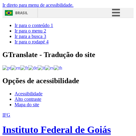
Ir direto para menu de acessibilidade.
BRASIL
Simplifique!
Ir para o conteúdo
1
Ir para o menu
2
Comunica BR
Ir para a busca
3
Ir para o rodapé
4
Participe
Acesso à informação
GTranslate - Tradução do site
Legislação
Canais
Opções de acessibilidade
Acessibilidade
Alto contraste
Mapa do site
IFG
Instituto Federal de Goiás