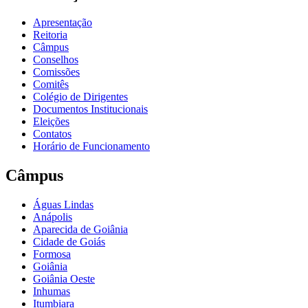
Apresentação
Reitoria
Câmpus
Conselhos
Comissões
Comitês
Colégio de Dirigentes
Documentos Institucionais
Eleições
Contatos
Horário de Funcionamento
Câmpus
Águas Lindas
Anápolis
Aparecida de Goiânia
Cidade de Goiás
Formosa
Goiânia
Goiânia Oeste
Inhumas
Itumbiara