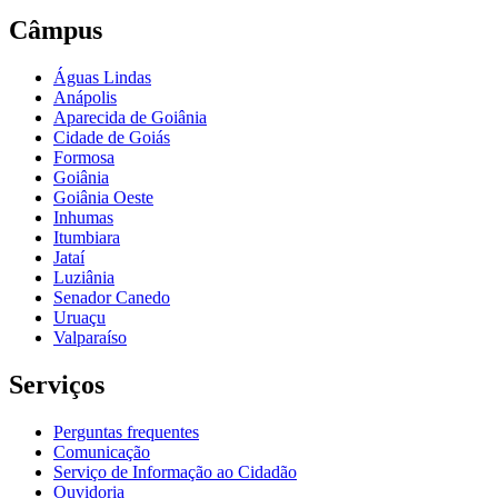
Câmpus
Águas Lindas
Anápolis
Aparecida de Goiânia
Cidade de Goiás
Formosa
Goiânia
Goiânia Oeste
Inhumas
Itumbiara
Jataí
Luziânia
Senador Canedo
Uruaçu
Valparaíso
Serviços
Perguntas frequentes
Comunicação
Serviço de Informação ao Cidadão
Ouvidoria