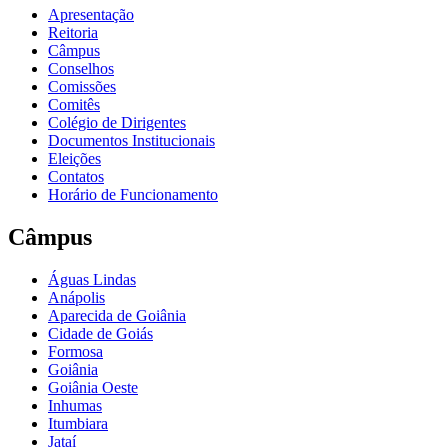
Apresentação
Reitoria
Câmpus
Conselhos
Comissões
Comitês
Colégio de Dirigentes
Documentos Institucionais
Eleições
Contatos
Horário de Funcionamento
Câmpus
Águas Lindas
Anápolis
Aparecida de Goiânia
Cidade de Goiás
Formosa
Goiânia
Goiânia Oeste
Inhumas
Itumbiara
Jataí