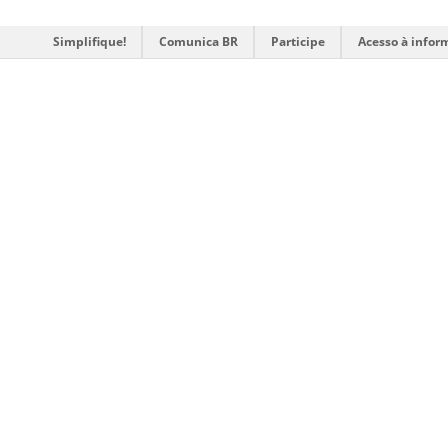
Simplifique!
Comunica BR
Participe
Acesso à infor