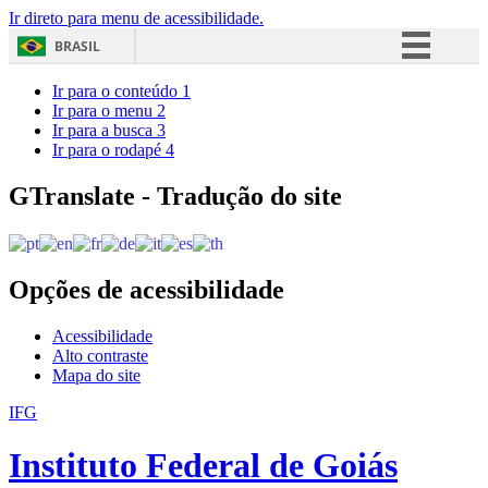
Ir direto para menu de acessibilidade.
BRASIL
Simplifique!
Ir para o conteúdo
1
Ir para o menu
2
Comunica BR
Ir para a busca
3
Ir para o rodapé
4
Participe
Acesso à informação
GTranslate - Tradução do site
Legislação
Canais
Opções de acessibilidade
Acessibilidade
Alto contraste
Mapa do site
IFG
Instituto Federal de Goiás