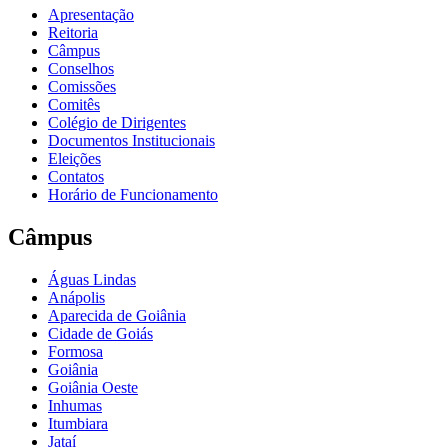
Apresentação
Reitoria
Câmpus
Conselhos
Comissões
Comitês
Colégio de Dirigentes
Documentos Institucionais
Eleições
Contatos
Horário de Funcionamento
Câmpus
Águas Lindas
Anápolis
Aparecida de Goiânia
Cidade de Goiás
Formosa
Goiânia
Goiânia Oeste
Inhumas
Itumbiara
Jataí