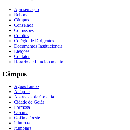
Apresentação
Reitoria
Câmpus
Conselhos
Comissões
Comitês
Colégio de Dirigentes
Documentos Institucionais
Eleições
Contatos
Horário de Funcionamento
Câmpus
Águas Lindas
Anápolis
Aparecida de Goiânia
Cidade de Goiás
Formosa
Goiânia
Goiânia Oeste
Inhumas
Itumbiara