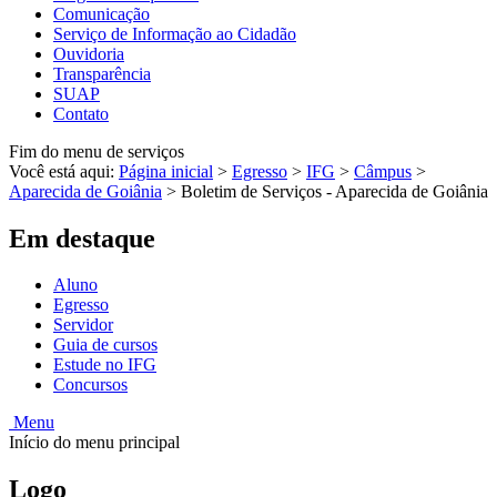
Comunicação
Serviço de Informação ao Cidadão
Ouvidoria
Transparência
SUAP
Contato
Fim do menu de serviços
Você está aqui:
Página inicial
>
Egresso
>
IFG
>
Câmpus
>
Aparecida de Goiânia
>
Boletim de Serviços - Aparecida de Goiânia
Em destaque
Aluno
Egresso
Servidor
Guia de cursos
Estude no IFG
Concursos
Menu
Início do menu principal
Logo