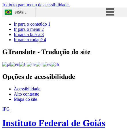
Ir direto para menu de acessibilidade.
BRASIL
Simplifique!
Ir para o conteúdo
1
Ir para o menu
2
Comunica BR
Ir para a busca
3
Ir para o rodapé
4
Participe
Acesso à informação
GTranslate - Tradução do site
Legislação
Canais
Opções de acessibilidade
Acessibilidade
Alto contraste
Mapa do site
IFG
Instituto Federal de Goiás