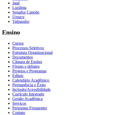
Jataí
Luziânia
Senador Canedo
Uruaçu
Valparaíso
Ensino
Cursos
Processos Seletivos
Estrutura Organizacional
Documentos
Câmara de Ensino
Fóruns e debates
Projetos e Programas
Editais
Calendário Acadêmico
Permanência e Êxito
Inclusão/Acessibilidade
Currículo Integrado
Gestão Acadêmica
Serviços
Perguntas Frequentes
Contato