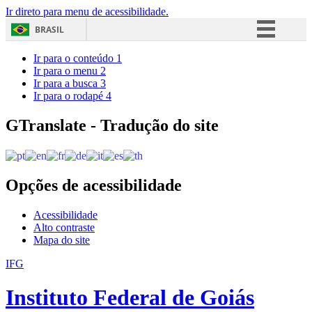
Ir direto para menu de acessibilidade.
BRASIL
Simplifique!
Ir para o conteúdo
1
Ir para o menu
2
Comunica BR
Ir para a busca
3
Ir para o rodapé
4
Participe
Acesso à informação
GTranslate - Tradução do site
Legislação
Canais
Opções de acessibilidade
Acessibilidade
Alto contraste
Mapa do site
IFG
Instituto Federal de Goiás