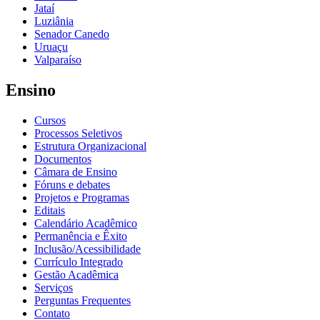
Jataí
Luziânia
Senador Canedo
Uruaçu
Valparaíso
Ensino
Cursos
Processos Seletivos
Estrutura Organizacional
Documentos
Câmara de Ensino
Fóruns e debates
Projetos e Programas
Editais
Calendário Acadêmico
Permanência e Êxito
Inclusão/Acessibilidade
Currículo Integrado
Gestão Acadêmica
Serviços
Perguntas Frequentes
Contato