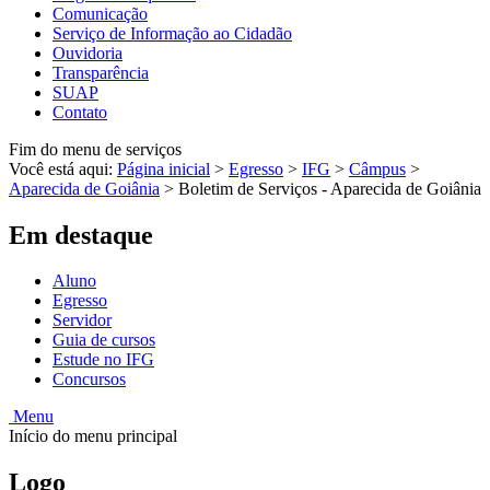
Comunicação
Serviço de Informação ao Cidadão
Ouvidoria
Transparência
SUAP
Contato
Fim do menu de serviços
Você está aqui:
Página inicial
>
Egresso
>
IFG
>
Câmpus
>
Aparecida de Goiânia
>
Boletim de Serviços - Aparecida de Goiânia
Em destaque
Aluno
Egresso
Servidor
Guia de cursos
Estude no IFG
Concursos
Menu
Início do menu principal
Logo