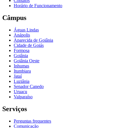
Contatos
Horário de Funcionamento
Câmpus
Águas Lindas
Anápolis
Aparecida de Goiânia
Cidade de Goiás
Formosa
Goiânia
Goiânia Oeste
Inhumas
Itumbiara
Jataí
Luziânia
Senador Canedo
Uruaçu
Valparaíso
Serviços
Perguntas frequentes
Comunicação