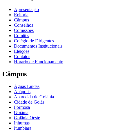
Apresentação
Reitoria
Câmpus
Conselhos
Comissões
Comitês
Colégio de Dirigentes
Documentos Institucionais
Eleições
Contatos
Horário de Funcionamento
Câmpus
Águas Lindas
Anápolis
Aparecida de Goiânia
Cidade de Goiás
Formosa
Goiânia
Goiânia Oeste
Inhumas
Itumbiara