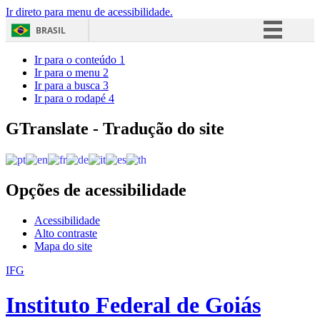
Ir direto para menu de acessibilidade.
BRASIL
Simplifique!
Ir para o conteúdo
1
Ir para o menu
2
Comunica BR
Ir para a busca
3
Ir para o rodapé
4
Participe
Acesso à informação
GTranslate - Tradução do site
Legislação
Canais
Opções de acessibilidade
Acessibilidade
Alto contraste
Mapa do site
IFG
Instituto Federal de Goiás