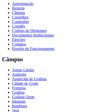
Apresentação
Reitoria
Câmpus
Conselhos
Comissões
Comitês
Colégio de Dirigentes
Documentos Institucionais
Eleições
Contatos
Horário de Funcionamento
Câmpus
Águas Lindas
Anápolis
Aparecida de Goiânia
Cidade de Goiás
Formosa
Goiânia
Goiânia Oeste
Inhumas
Itumbiara
Jataí