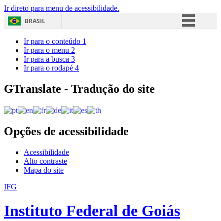
Ir direto para menu de acessibilidade.
BRASIL
Simplifique!
Ir para o conteúdo
1
Ir para o menu
2
Comunica BR
Ir para a busca
3
Ir para o rodapé
4
Participe
Acesso à informação
GTranslate - Tradução do site
Legislação
Canais
Opções de acessibilidade
Acessibilidade
Alto contraste
Mapa do site
IFG
Instituto Federal de Goiás