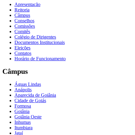
Apresentação
Reitoria
Câmpus
Conselhos
Comissões
Comitês
Colégio de Dirigentes
Documentos Institucionais
Eleições
Contatos
Horário de Funcionamento
Câmpus
Águas Lindas
Anápolis
Aparecida de Goiânia
Cidade de Goiás
Formosa
Goiânia
Goiânia Oeste
Inhumas
Itumbiara
Jataí