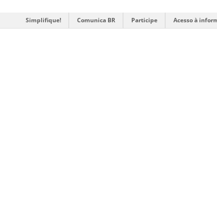
Simplifique!
Comunica BR
Participe
Acesso à infor