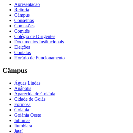
Apresentação
Reitoria
Câmpus
Conselhos
Comissões
Comitês
Colégio de Dirigentes
Documentos Institucionais
Eleições
Contatos
Horário de Funcionamento
Câmpus
Águas Lindas
Anápolis
Aparecida de Goiânia
Cidade de Goiás
Formosa
Goiânia
Goiânia Oeste
Inhumas
Itumbiara
Jataí