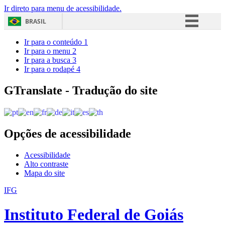
Ir direto para menu de acessibilidade.
BRASIL
Simplifique!
Ir para o conteúdo
1
Ir para o menu
2
Comunica BR
Ir para a busca
3
Ir para o rodapé
4
Participe
Acesso à informação
GTranslate - Tradução do site
Legislação
Canais
Opções de acessibilidade
Acessibilidade
Alto contraste
Mapa do site
IFG
Instituto Federal de Goiás