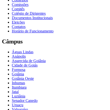
Conselhos
Comissões
Comitês
Colégio de Dirigentes
Documentos Institucionais
Eleições
Contatos
Horário de Funcionamento
Câmpus
Águas Lindas
Anápolis
Aparecida de Goiânia
Cidade de Goiás
Formosa
Goiânia
Goiânia Oeste
Inhumas
Itumbiara
Jataí
Luziânia
Senador Canedo
Uruaçu
Valparaíso