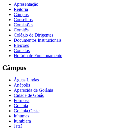
Apresentação
Reitoria
Câmpus
Conselhos
Comissões
Comitês
Colégio de Dirigentes
Documentos Institucionais
Eleições
Contatos
Horário de Funcionamento
Câmpus
Águas Lindas
Anápolis
Aparecida de Goiânia
Cidade de Goiás
Formosa
Goiânia
Goiânia Oeste
Inhumas
Itumbiara
Jataí