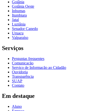
Goiânia
Goiânia Oeste
Inhumas
Itumbiara
Jataí
Luziânia
Senador Canedo
Uruaçu
Valparaíso
Serviços
Perguntas frequentes
Comunicação
Serviço de Informação ao Cidadão
Ouvidoria
Transparência
SUAP
Contato
Em destaque
Aluno
Egresso