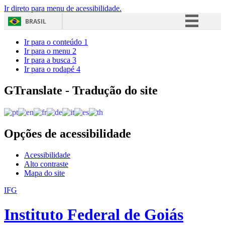
Ir direto para menu de acessibilidade.
BRASIL
Simplifique!
Ir para o conteúdo
1
Ir para o menu
2
Comunica BR
Ir para a busca
3
Ir para o rodapé
4
Participe
Acesso à informação
GTranslate - Tradução do site
Legislação
Canais
Opções de acessibilidade
Acessibilidade
Alto contraste
Mapa do site
IFG
Instituto Federal de Goiás