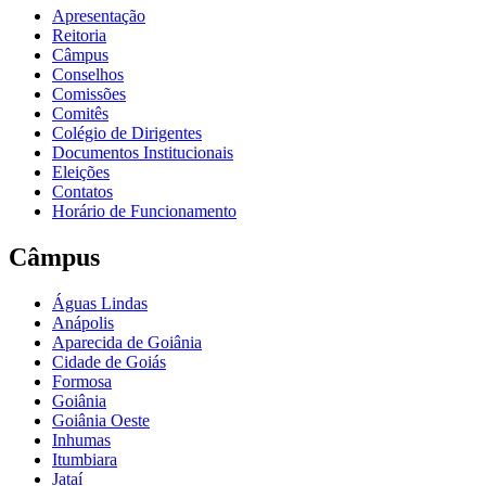
Apresentação
Reitoria
Câmpus
Conselhos
Comissões
Comitês
Colégio de Dirigentes
Documentos Institucionais
Eleições
Contatos
Horário de Funcionamento
Câmpus
Águas Lindas
Anápolis
Aparecida de Goiânia
Cidade de Goiás
Formosa
Goiânia
Goiânia Oeste
Inhumas
Itumbiara
Jataí