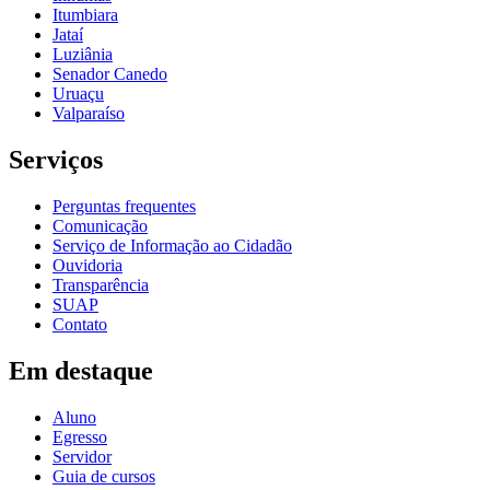
Itumbiara
Jataí
Luziânia
Senador Canedo
Uruaçu
Valparaíso
Serviços
Perguntas frequentes
Comunicação
Serviço de Informação ao Cidadão
Ouvidoria
Transparência
SUAP
Contato
Em destaque
Aluno
Egresso
Servidor
Guia de cursos