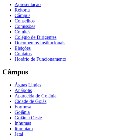
Apresentação
Reitoria
Câmpus
Conselhos
Comissões
Comitês
Colégio de Dirigentes
Documentos Institucionais
Eleições
Contatos
Horário de Funcionamento
Câmpus
Águas Lindas
Anápolis
Aparecida de Goiânia
Cidade de Goiás
Formosa
Goiânia
Goiânia Oeste
Inhumas
Itumbiara
Jataí