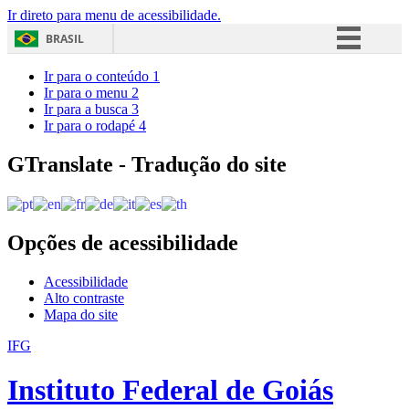
Ir direto para menu de acessibilidade.
BRASIL
Simplifique!
Ir para o conteúdo
1
Ir para o menu
2
Comunica BR
Ir para a busca
3
Ir para o rodapé
4
Participe
Acesso à informação
GTranslate - Tradução do site
Legislação
Canais
Opções de acessibilidade
Acessibilidade
Alto contraste
Mapa do site
IFG
Instituto Federal de Goiás