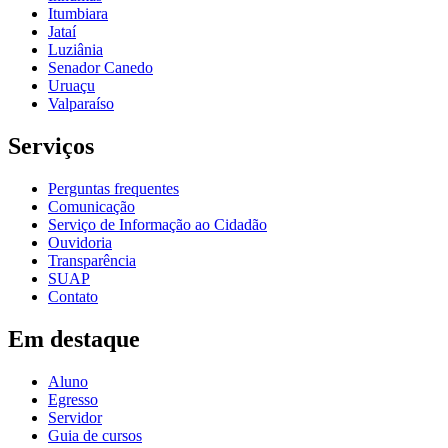
Itumbiara
Jataí
Luziânia
Senador Canedo
Uruaçu
Valparaíso
Serviços
Perguntas frequentes
Comunicação
Serviço de Informação ao Cidadão
Ouvidoria
Transparência
SUAP
Contato
Em destaque
Aluno
Egresso
Servidor
Guia de cursos