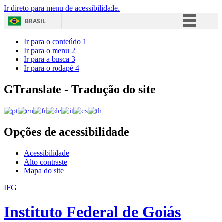
Ir direto para menu de acessibilidade.
BRASIL
Simplifique!
Ir para o conteúdo
1
Ir para o menu
2
Comunica BR
Ir para a busca
3
Ir para o rodapé
4
Participe
Acesso à informação
GTranslate - Tradução do site
Legislação
Canais
Opções de acessibilidade
Acessibilidade
Alto contraste
Mapa do site
IFG
Instituto Federal de Goiás