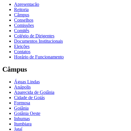
Apresentação
Reitoria
Câmpus
Conselhos
Comissões
Comitês
Colégio de Dirigentes
Documentos Institucionais
Eleições
Contatos
Horário de Funcionamento
Câmpus
Águas Lindas
Anápolis
Aparecida de Goiânia
Cidade de Goiás
Formosa
Goiânia
Goiânia Oeste
Inhumas
Itumbiara
Jataí