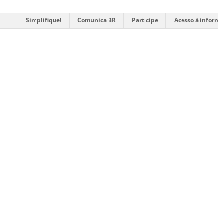
Simplifique!
Comunica BR
Participe
Acesso à infor