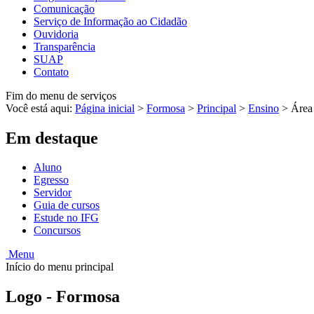
Comunicação
Serviço de Informação ao Cidadão
Ouvidoria
Transparência
SUAP
Contato
Fim do menu de serviços
Você está aqui:
Página inicial
>
Formosa
>
Principal
>
Ensino
>
Área
Em destaque
Aluno
Egresso
Servidor
Guia de cursos
Estude no IFG
Concursos
Menu
Início do menu principal
Logo - Formosa