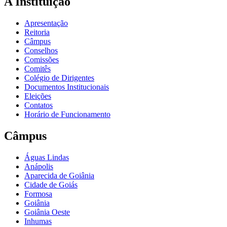
A Instituição
Apresentação
Reitoria
Câmpus
Conselhos
Comissões
Comitês
Colégio de Dirigentes
Documentos Institucionais
Eleições
Contatos
Horário de Funcionamento
Câmpus
Águas Lindas
Anápolis
Aparecida de Goiânia
Cidade de Goiás
Formosa
Goiânia
Goiânia Oeste
Inhumas