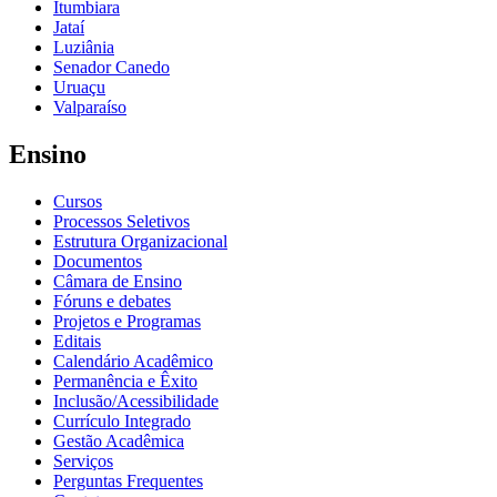
Itumbiara
Jataí
Luziânia
Senador Canedo
Uruaçu
Valparaíso
Ensino
Cursos
Processos Seletivos
Estrutura Organizacional
Documentos
Câmara de Ensino
Fóruns e debates
Projetos e Programas
Editais
Calendário Acadêmico
Permanência e Êxito
Inclusão/Acessibilidade
Currículo Integrado
Gestão Acadêmica
Serviços
Perguntas Frequentes