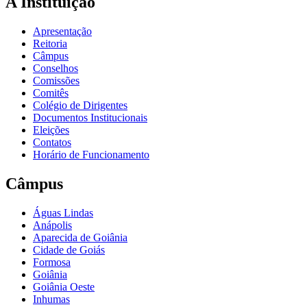
A Instituição
Apresentação
Reitoria
Câmpus
Conselhos
Comissões
Comitês
Colégio de Dirigentes
Documentos Institucionais
Eleições
Contatos
Horário de Funcionamento
Câmpus
Águas Lindas
Anápolis
Aparecida de Goiânia
Cidade de Goiás
Formosa
Goiânia
Goiânia Oeste
Inhumas