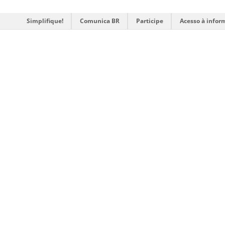
Simplifique!
Comunica BR
Participe
Acesso à infor