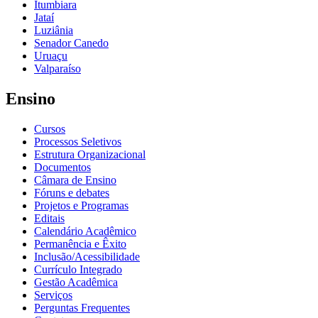
Itumbiara
Jataí
Luziânia
Senador Canedo
Uruaçu
Valparaíso
Ensino
Cursos
Processos Seletivos
Estrutura Organizacional
Documentos
Câmara de Ensino
Fóruns e debates
Projetos e Programas
Editais
Calendário Acadêmico
Permanência e Êxito
Inclusão/Acessibilidade
Currículo Integrado
Gestão Acadêmica
Serviços
Perguntas Frequentes