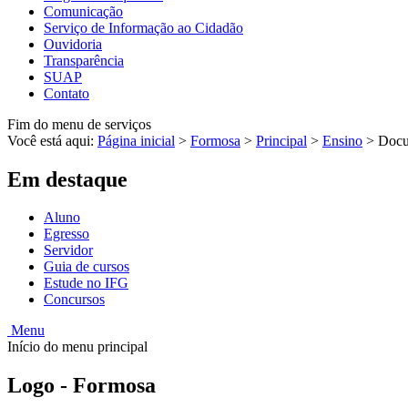
Comunicação
Serviço de Informação ao Cidadão
Ouvidoria
Transparência
SUAP
Contato
Fim do menu de serviços
Você está aqui:
Página inicial
>
Formosa
>
Principal
>
Ensino
>
Docu
Em destaque
Aluno
Egresso
Servidor
Guia de cursos
Estude no IFG
Concursos
Menu
Início do menu principal
Logo - Formosa