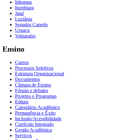
Inhumas
Itumbiara
Jataí
Luziânia
Senador Canedo
Uruaçu
Valparaíso
Ensino
Cursos
Processos Seletivos
Estrutura Organizacional
Documentos
Câmara de Ensino
Fóruns e debates
Projetos e Programas
Editais
Calendário Acadêmico
Permanência e Êxito
Inclusão/Acessibilidade
Currículo Integrado
Gestão Acadêmica
Serviços