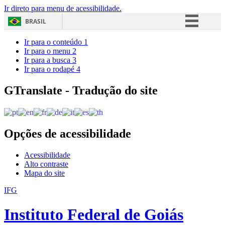
Ir direto para menu de acessibilidade.
BRASIL
Simplifique!
Ir para o conteúdo
1
Ir para o menu
2
Comunica BR
Ir para a busca
3
Ir para o rodapé
4
Participe
Acesso à informação
GTranslate - Tradução do site
Legislação
Canais
Opções de acessibilidade
Acessibilidade
Alto contraste
Mapa do site
IFG
Instituto Federal de Goiás