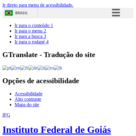
Ir direto para menu de acessibilidade.
BRASIL
Simplifique!
Ir para o conteúdo
1
Ir para o menu
2
Comunica BR
Ir para a busca
3
Ir para o rodapé
4
Participe
Acesso à informação
GTranslate - Tradução do site
Legislação
Canais
Opções de acessibilidade
Acessibilidade
Alto contraste
Mapa do site
IFG
Instituto Federal de Goiás