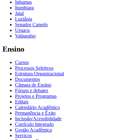
Inhumas
Itumbiara
Jataí
Luziânia
Senador Canedo
Uruaçu
Valparaíso
Ensino
Cursos
Processos Seletivos
Estrutura Organizacional
Documentos
Câmara de Ensino
Fóruns e debates
Projetos e Programas
Editais
Calendário Acadêmico
Permanência e Êxito
Inclusão/Acessibilidade
Currículo Integrado
Gestão Acadêmica
Serviços