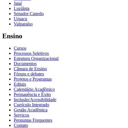
Jataí
Luziânia
Senador Canedo
Uruaçu
Valparaíso
Ensino
Cursos
Processos Seletivos
Estrutura Organizacional
Documentos
Câmara de Ensino
Fóruns e debates
Projetos e Programas
Editais
Calendário Acadêmico
Permanência e Êxito
Inclusão/Acessibilidade
Currículo Integrado
Gestão Acadêmica
Serviços
Perguntas Frequentes
Contato