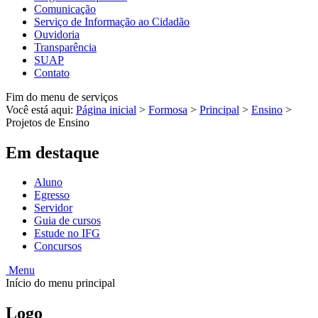
Comunicação
Serviço de Informação ao Cidadão
Ouvidoria
Transparência
SUAP
Contato
Fim do menu de serviços
Você está aqui:
Página inicial
>
Formosa
>
Principal
>
Ensino
>
Projetos de Ensino
Em destaque
Aluno
Egresso
Servidor
Guia de cursos
Estude no IFG
Concursos
Menu
Início do menu principal
Logo