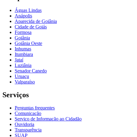
Águas Lindas
Anápolis
Aparecida de Goiânia
Cidade de Goiás
Formosa
Goiânia
Goiânia Oeste
Inhumas
Itumbiara
Jataí
Luziânia
Senador Canedo
Uruaçu
Valparaíso
Serviços
Perguntas frequentes
Comunicação
Serviço de Informação ao Cidadão
Ouvidoria
Transparência
SUAP