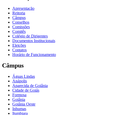
Apresentação
Reitoria
Câmpus
Conselhos
Comissões
Comitês
Colégio de Dirigentes
Documentos Institucionais
Eleições
Contatos
Horário de Funcionamento
Câmpus
Águas Lindas
Anápolis
Aparecida de Goiânia
Cidade de Goiás
Formosa
Goiânia
Goiânia Oeste
Inhumas
Itumbiara