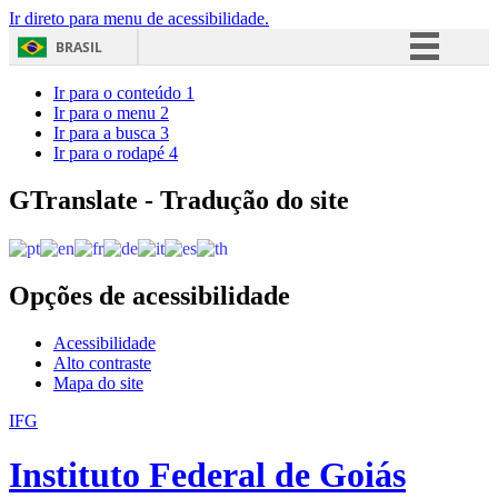
Ir direto para menu de acessibilidade.
BRASIL
Simplifique!
Ir para o conteúdo
1
Ir para o menu
2
Comunica BR
Ir para a busca
3
Ir para o rodapé
4
Participe
Acesso à informação
GTranslate - Tradução do site
Legislação
Canais
Opções de acessibilidade
Acessibilidade
Alto contraste
Mapa do site
IFG
Instituto Federal de Goiás