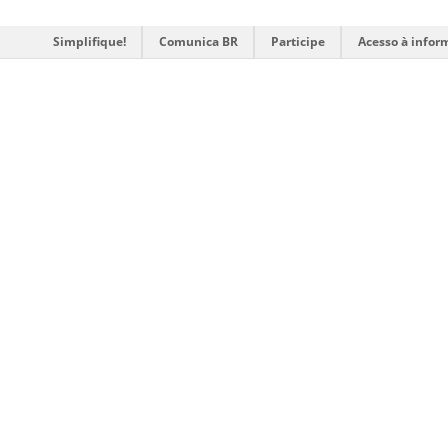
Simplifique!
Comunica BR
Participe
Acesso à infor