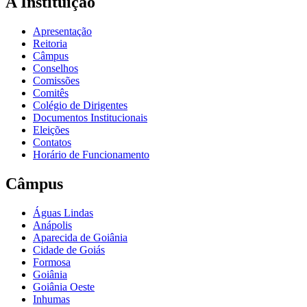
A Instituição
Apresentação
Reitoria
Câmpus
Conselhos
Comissões
Comitês
Colégio de Dirigentes
Documentos Institucionais
Eleições
Contatos
Horário de Funcionamento
Câmpus
Águas Lindas
Anápolis
Aparecida de Goiânia
Cidade de Goiás
Formosa
Goiânia
Goiânia Oeste
Inhumas