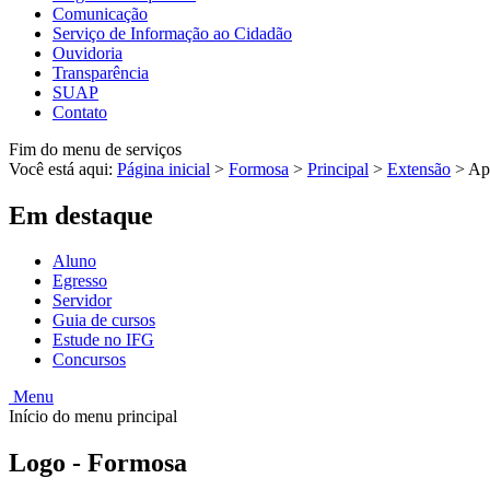
Comunicação
Serviço de Informação ao Cidadão
Ouvidoria
Transparência
SUAP
Contato
Fim do menu de serviços
Você está aqui:
Página inicial
>
Formosa
>
Principal
>
Extensão
>
Ap
Em destaque
Aluno
Egresso
Servidor
Guia de cursos
Estude no IFG
Concursos
Menu
Início do menu principal
Logo - Formosa