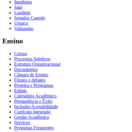
Itumbiara
Jataí
Luziânia
Senador Canedo
Uruaçu
Valparaíso
Ensino
Cursos
Processos Seletivos
Estrutura Organizacional
Documentos
Câmara de Ensino
Fóruns e debates
Projetos e Programas
Editais
Calendário Acadêmico
Permanência e Êxito
Inclusão/Acessibilidade
Currículo Integrado
Gestão Acadêmica
Serviços
Perguntas Frequentes