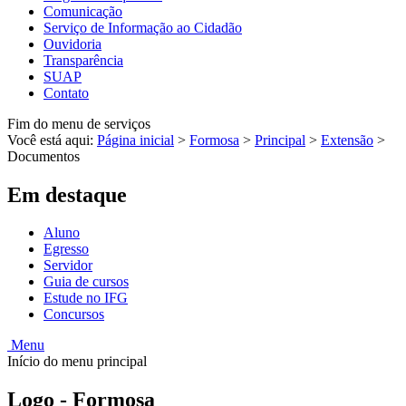
Comunicação
Serviço de Informação ao Cidadão
Ouvidoria
Transparência
SUAP
Contato
Fim do menu de serviços
Você está aqui:
Página inicial
>
Formosa
>
Principal
>
Extensão
>
Documentos
Em destaque
Aluno
Egresso
Servidor
Guia de cursos
Estude no IFG
Concursos
Menu
Início do menu principal
Logo - Formosa