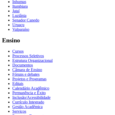
Inhumas
Itumbiara
Jataí
Luziânia
Senador Canedo
Uruaçu
Valparaíso
Ensino
Cursos
Processos Seletivos
Estrutura Organizacional
Documentos
Câmara de Ensino
Fóruns e debates
Projetos e Programas
Editais
Calendário Acadêmico
Permanência e Êxito
Inclusão/Acessibilidade
Currículo Integrado
Gestão Acadêmica
Serviços