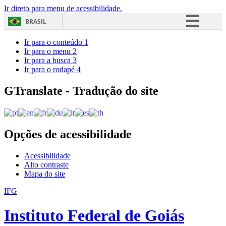
Ir direto para menu de acessibilidade.
BRASIL
Simplifique!
Ir para o conteúdo
1
Ir para o menu
2
Comunica BR
Ir para a busca
3
Ir para o rodapé
4
Participe
Acesso à informação
GTranslate - Tradução do site
Legislação
Canais
Opções de acessibilidade
Acessibilidade
Alto contraste
Mapa do site
IFG
Instituto Federal de Goiás