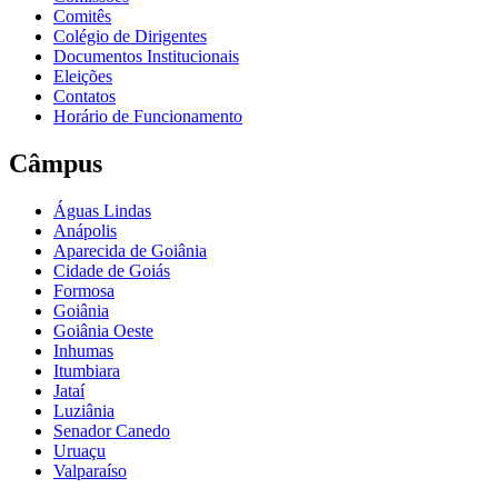
Comitês
Colégio de Dirigentes
Documentos Institucionais
Eleições
Contatos
Horário de Funcionamento
Câmpus
Águas Lindas
Anápolis
Aparecida de Goiânia
Cidade de Goiás
Formosa
Goiânia
Goiânia Oeste
Inhumas
Itumbiara
Jataí
Luziânia
Senador Canedo
Uruaçu
Valparaíso