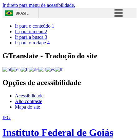
Ir direto para menu de acessibilidade.
BRASIL
Simplifique!
Ir para o conteúdo
1
Ir para o menu
2
Comunica BR
Ir para a busca
3
Ir para o rodapé
4
Participe
Acesso à informação
GTranslate - Tradução do site
Legislação
Canais
Opções de acessibilidade
Acessibilidade
Alto contraste
Mapa do site
IFG
Instituto Federal de Goiás