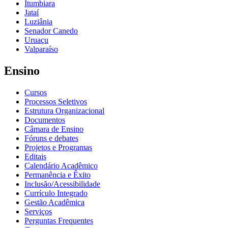
Itumbiara
Jataí
Luziânia
Senador Canedo
Uruaçu
Valparaíso
Ensino
Cursos
Processos Seletivos
Estrutura Organizacional
Documentos
Câmara de Ensino
Fóruns e debates
Projetos e Programas
Editais
Calendário Acadêmico
Permanência e Êxito
Inclusão/Acessibilidade
Currículo Integrado
Gestão Acadêmica
Serviços
Perguntas Frequentes