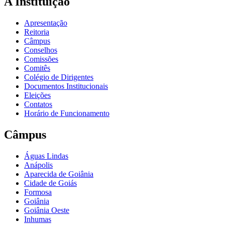
A Instituição
Apresentação
Reitoria
Câmpus
Conselhos
Comissões
Comitês
Colégio de Dirigentes
Documentos Institucionais
Eleições
Contatos
Horário de Funcionamento
Câmpus
Águas Lindas
Anápolis
Aparecida de Goiânia
Cidade de Goiás
Formosa
Goiânia
Goiânia Oeste
Inhumas