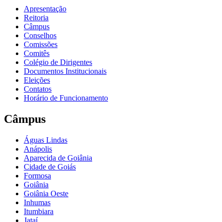
Apresentação
Reitoria
Câmpus
Conselhos
Comissões
Comitês
Colégio de Dirigentes
Documentos Institucionais
Eleições
Contatos
Horário de Funcionamento
Câmpus
Águas Lindas
Anápolis
Aparecida de Goiânia
Cidade de Goiás
Formosa
Goiânia
Goiânia Oeste
Inhumas
Itumbiara
Jataí