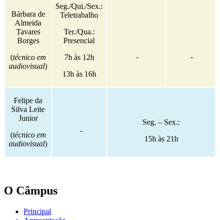
Seg./Qui./Sex.:
Bárbara de
Teletrabalho
Almeida
Tavares
Ter./Qua.:
Borges
Presencial
-
-
(
técnico em
7h às 12h
audiovisual
)
13h às 16h
Felipe da
Silva Leite
Junior
Seg. – Sex.:
-
(
técnico em
15h às 21h
audiovisual
)
O Câmpus
Principal