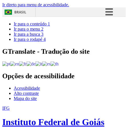
Ir direto para menu de acessibilidade.
BRASIL
Simplifique!
Ir para o conteúdo
1
Ir para o menu
2
Comunica BR
Ir para a busca
3
Ir para o rodapé
4
Participe
Acesso à informação
GTranslate - Tradução do site
Legislação
Canais
Opções de acessibilidade
Acessibilidade
Alto contraste
Mapa do site
IFG
Instituto Federal de Goiás