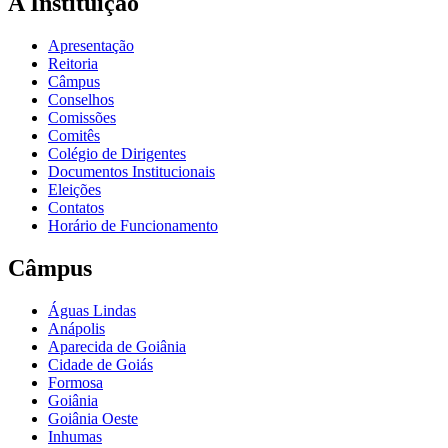
A Instituição
Apresentação
Reitoria
Câmpus
Conselhos
Comissões
Comitês
Colégio de Dirigentes
Documentos Institucionais
Eleições
Contatos
Horário de Funcionamento
Câmpus
Águas Lindas
Anápolis
Aparecida de Goiânia
Cidade de Goiás
Formosa
Goiânia
Goiânia Oeste
Inhumas