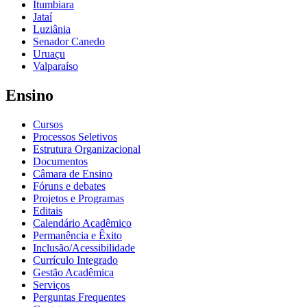
Itumbiara
Jataí
Luziânia
Senador Canedo
Uruaçu
Valparaíso
Ensino
Cursos
Processos Seletivos
Estrutura Organizacional
Documentos
Câmara de Ensino
Fóruns e debates
Projetos e Programas
Editais
Calendário Acadêmico
Permanência e Êxito
Inclusão/Acessibilidade
Currículo Integrado
Gestão Acadêmica
Serviços
Perguntas Frequentes