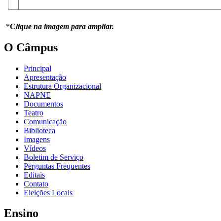
*
C
lique na imagem para ampliar.
O Câmpus
Principal
Apresentação
Estrutura Organizacional
NAPNE
Documentos
Teatro
Comunicação
Biblioteca
Imagens
Vídeos
Boletim de Serviço
Perguntas Frequentes
Editais
Contato
Eleições Locais
Ensino