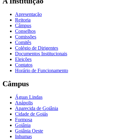
A Instituição
Apresentação
Reitoria
Câmpus
Conselhos
Comissões
Comitês
Colégio de Dirigentes
Documentos Institucionais
Eleições
Contatos
Horário de Funcionamento
Câmpus
Águas Lindas
Anápolis
Aparecida de Goiânia
Cidade de Goiás
Formosa
Goiânia
Goiânia Oeste
Inhumas