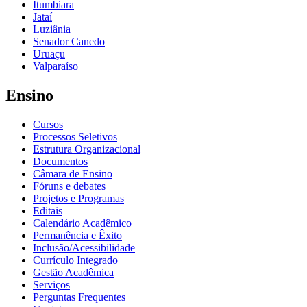
Itumbiara
Jataí
Luziânia
Senador Canedo
Uruaçu
Valparaíso
Ensino
Cursos
Processos Seletivos
Estrutura Organizacional
Documentos
Câmara de Ensino
Fóruns e debates
Projetos e Programas
Editais
Calendário Acadêmico
Permanência e Êxito
Inclusão/Acessibilidade
Currículo Integrado
Gestão Acadêmica
Serviços
Perguntas Frequentes