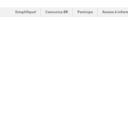
Simplifique!
Comunica BR
Participe
Acesso à infor