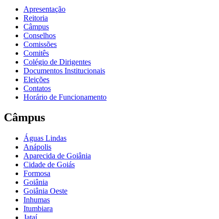
Apresentação
Reitoria
Câmpus
Conselhos
Comissões
Comitês
Colégio de Dirigentes
Documentos Institucionais
Eleições
Contatos
Horário de Funcionamento
Câmpus
Águas Lindas
Anápolis
Aparecida de Goiânia
Cidade de Goiás
Formosa
Goiânia
Goiânia Oeste
Inhumas
Itumbiara
Jataí