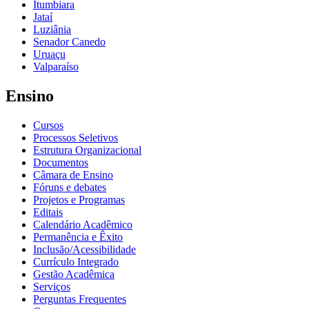
Itumbiara
Jataí
Luziânia
Senador Canedo
Uruaçu
Valparaíso
Ensino
Cursos
Processos Seletivos
Estrutura Organizacional
Documentos
Câmara de Ensino
Fóruns e debates
Projetos e Programas
Editais
Calendário Acadêmico
Permanência e Êxito
Inclusão/Acessibilidade
Currículo Integrado
Gestão Acadêmica
Serviços
Perguntas Frequentes