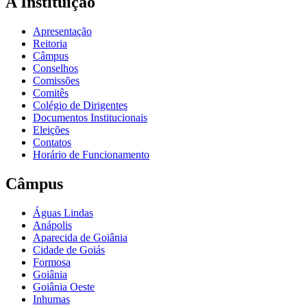
A Instituição
Apresentação
Reitoria
Câmpus
Conselhos
Comissões
Comitês
Colégio de Dirigentes
Documentos Institucionais
Eleições
Contatos
Horário de Funcionamento
Câmpus
Águas Lindas
Anápolis
Aparecida de Goiânia
Cidade de Goiás
Formosa
Goiânia
Goiânia Oeste
Inhumas