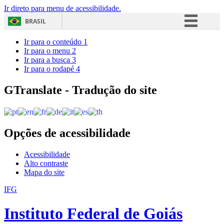
Ir direto para menu de acessibilidade.
BRASIL
Simplifique!
Ir para o conteúdo
1
Ir para o menu
2
Comunica BR
Ir para a busca
3
Ir para o rodapé
4
Participe
Acesso à informação
GTranslate - Tradução do site
Legislação
Canais
Opções de acessibilidade
Acessibilidade
Alto contraste
Mapa do site
IFG
Instituto Federal de Goiás