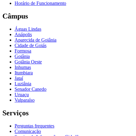
Horário de Funcionamento
Câmpus
Águas Lindas
Anápolis
Aparecida de Goiânia
Cidade de Goiás
Formosa
Goiânia
Goiânia Oeste
Inhumas
Itumbiara
Jataí
Luziânia
Senador Canedo
Uruaçu
Valparaíso
Serviços
Perguntas frequentes
Comunicação