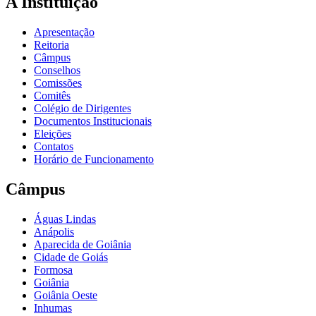
A Instituição
Apresentação
Reitoria
Câmpus
Conselhos
Comissões
Comitês
Colégio de Dirigentes
Documentos Institucionais
Eleições
Contatos
Horário de Funcionamento
Câmpus
Águas Lindas
Anápolis
Aparecida de Goiânia
Cidade de Goiás
Formosa
Goiânia
Goiânia Oeste
Inhumas