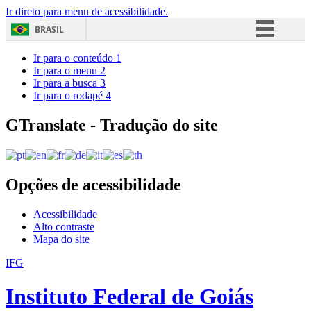
Ir direto para menu de acessibilidade.
BRASIL
Simplifique!
Ir para o conteúdo
1
Ir para o menu
2
Comunica BR
Ir para a busca
3
Ir para o rodapé
4
Participe
Acesso à informação
GTranslate - Tradução do site
Legislação
Canais
Opções de acessibilidade
Acessibilidade
Alto contraste
Mapa do site
IFG
Instituto Federal de Goiás