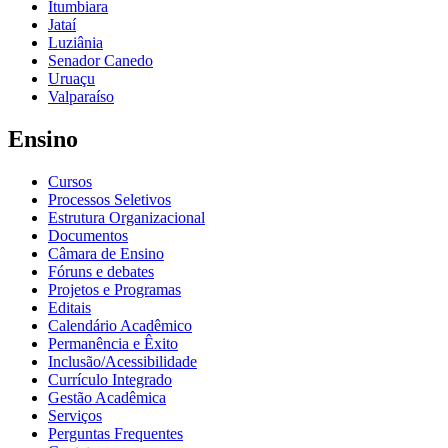
Itumbiara
Jataí
Luziânia
Senador Canedo
Uruaçu
Valparaíso
Ensino
Cursos
Processos Seletivos
Estrutura Organizacional
Documentos
Câmara de Ensino
Fóruns e debates
Projetos e Programas
Editais
Calendário Acadêmico
Permanência e Êxito
Inclusão/Acessibilidade
Currículo Integrado
Gestão Acadêmica
Serviços
Perguntas Frequentes