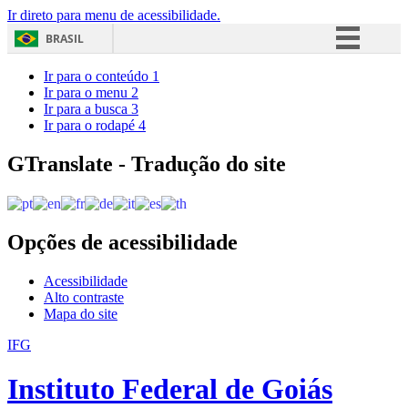
Ir direto para menu de acessibilidade.
BRASIL
Simplifique!
Ir para o conteúdo
1
Ir para o menu
2
Comunica BR
Ir para a busca
3
Ir para o rodapé
4
Participe
Acesso à informação
GTranslate - Tradução do site
Legislação
Canais
Opções de acessibilidade
Acessibilidade
Alto contraste
Mapa do site
IFG
Instituto Federal de Goiás