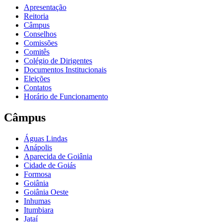
Apresentação
Reitoria
Câmpus
Conselhos
Comissões
Comitês
Colégio de Dirigentes
Documentos Institucionais
Eleições
Contatos
Horário de Funcionamento
Câmpus
Águas Lindas
Anápolis
Aparecida de Goiânia
Cidade de Goiás
Formosa
Goiânia
Goiânia Oeste
Inhumas
Itumbiara
Jataí