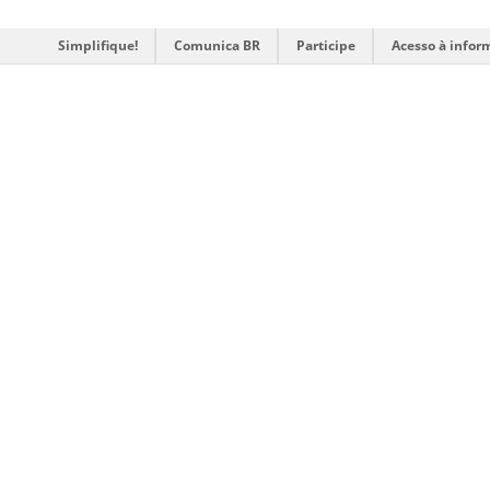
Simplifique!
Comunica BR
Participe
Acesso à infor