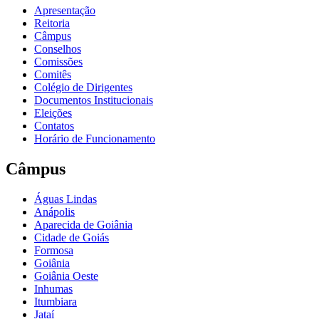
Apresentação
Reitoria
Câmpus
Conselhos
Comissões
Comitês
Colégio de Dirigentes
Documentos Institucionais
Eleições
Contatos
Horário de Funcionamento
Câmpus
Águas Lindas
Anápolis
Aparecida de Goiânia
Cidade de Goiás
Formosa
Goiânia
Goiânia Oeste
Inhumas
Itumbiara
Jataí