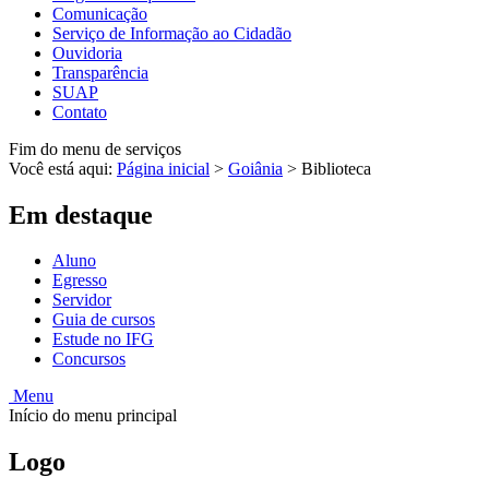
Comunicação
Serviço de Informação ao Cidadão
Ouvidoria
Transparência
SUAP
Contato
Fim do menu de serviços
Você está aqui:
Página inicial
>
Goiânia
>
Biblioteca
Em destaque
Aluno
Egresso
Servidor
Guia de cursos
Estude no IFG
Concursos
Menu
Início do menu principal
Logo