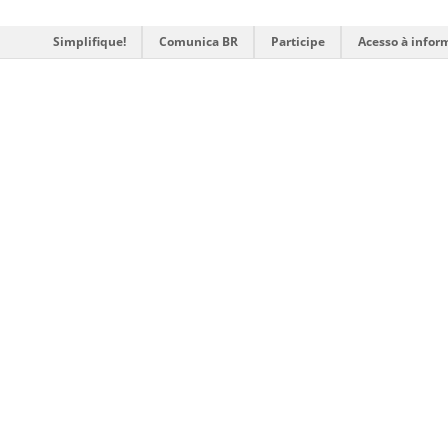
Simplifique!
Comunica BR
Participe
Acesso à infor