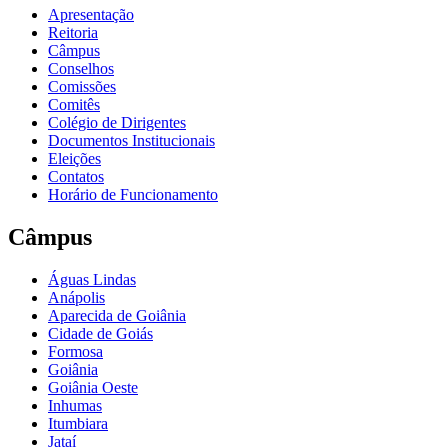
Apresentação
Reitoria
Câmpus
Conselhos
Comissões
Comitês
Colégio de Dirigentes
Documentos Institucionais
Eleições
Contatos
Horário de Funcionamento
Câmpus
Águas Lindas
Anápolis
Aparecida de Goiânia
Cidade de Goiás
Formosa
Goiânia
Goiânia Oeste
Inhumas
Itumbiara
Jataí