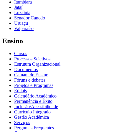
Itumbiara
Jataí
Luziânia
Senador Canedo
Uruaçu
Valparaíso
Ensino
Cursos
Processos Seletivos
Estrutura Organizacional
Documentos
Câmara de Ensino
Fóruns e debates
Projetos e Programas
Editais
Calendário Acadêmico
Permanência e Êxito
Inclusão/Acessibilidade
Currículo Integrado
Gestão Acadêmica
Serviços
Perguntas Frequentes