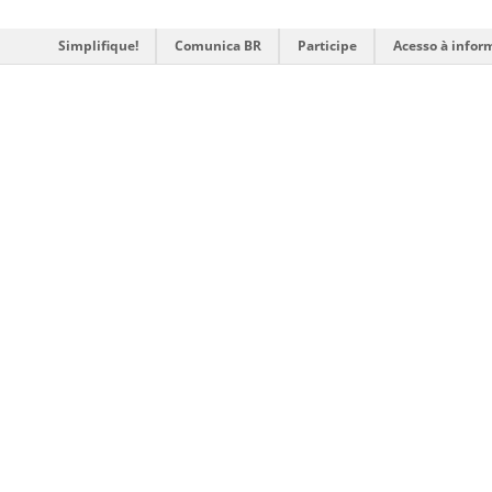
Simplifique!
Comunica BR
Participe
Acesso à infor