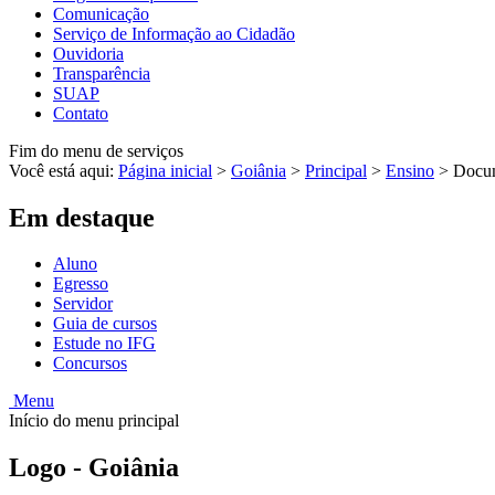
Comunicação
Serviço de Informação ao Cidadão
Ouvidoria
Transparência
SUAP
Contato
Fim do menu de serviços
Você está aqui:
Página inicial
>
Goiânia
>
Principal
>
Ensino
>
Docu
Em destaque
Aluno
Egresso
Servidor
Guia de cursos
Estude no IFG
Concursos
Menu
Início do menu principal
Logo - Goiânia