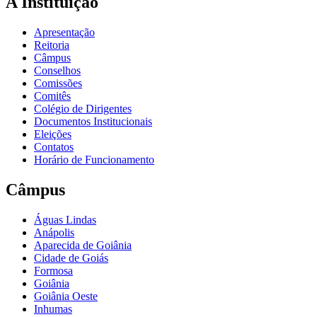
A Instituição
Apresentação
Reitoria
Câmpus
Conselhos
Comissões
Comitês
Colégio de Dirigentes
Documentos Institucionais
Eleições
Contatos
Horário de Funcionamento
Câmpus
Águas Lindas
Anápolis
Aparecida de Goiânia
Cidade de Goiás
Formosa
Goiânia
Goiânia Oeste
Inhumas