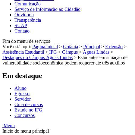
Comunicação
Serviço de Informação ao Cidadão
Ouvidoria
Transparência
SUAP
Contato
Fim do menu de serviços
Você está aqui:
Página inicial
>
Goiânia
>
Principal
>
Extensão
>
Assistência Estudantil
>
IFG
>
Câmpus
>
Águas Lindas
>
Destaques do Câmpus Águas Lindas
>
Estudantes em situação de
vulnerabilidade socioeconômica podem requerer até três auxílios
Em destaque
Aluno
Egresso
Servidor
Guia de cursos
Estude no IFG
Concursos
Menu
Início do menu principal