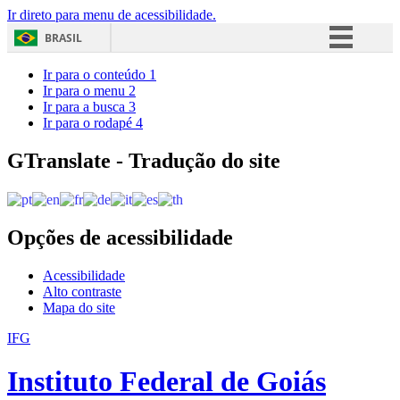
Ir direto para menu de acessibilidade.
BRASIL
Simplifique!
Ir para o conteúdo
1
Ir para o menu
2
Comunica BR
Ir para a busca
3
Ir para o rodapé
4
Participe
Acesso à informação
GTranslate - Tradução do site
Legislação
Canais
Opções de acessibilidade
Acessibilidade
Alto contraste
Mapa do site
IFG
Instituto Federal de Goiás