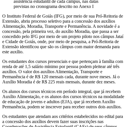
assistência estudantil de cada câmpus, nas datas
previstas no cronograma descrito no Anexo I
O Instituto Federal de Goiás (IFG), por meio de sua Pró-Reitoria de
Extensão, abriu processo seletivo para a concessão dos auxílios
Alimentação, Moradia, Transporte e Permanência. A novidade é a
concessão, pela primeira vez, do auxílio Moradia, que passa a ser
concedido pelo IFG por meio de um projeto piloto nos câmpus Jataí
e Cidade de Goiás, onde, por meio de pesquisa, a Pró-Reitoria de
Extensão identificou que são os câmpus com maior demanda para
este auxílio.
Os estudantes dos cursos presenciais e que pertençam à família com
renda de até 1,5 salário mínimo por pessoa podem pleitear até três
auxílios. O valor dos auxílios Alimentação, Transporte e
Permanência é de R$ 120 mensais cada, durante nove meses. Já o
Auxílio Moradia é de R$ 225 reais mensais, durante dez meses.
Os alunos dos cursos técnicos em período integral, que já recebem
Auxílio Alimentação, e os alunos dos cursos técnicos na modalidade
de educação de jovens e adultos (EJA), que já recebem Auxílio
Permanência, podem se inscrever para receber outros dois auxílios.
Os estudantes que atendam aos critérios estabelecidos no edital para
a concessão dos auxílios devem fazer suas inscrições nas
Coordenações de Assistência Estudantil (CAEs) de seus câmpus.