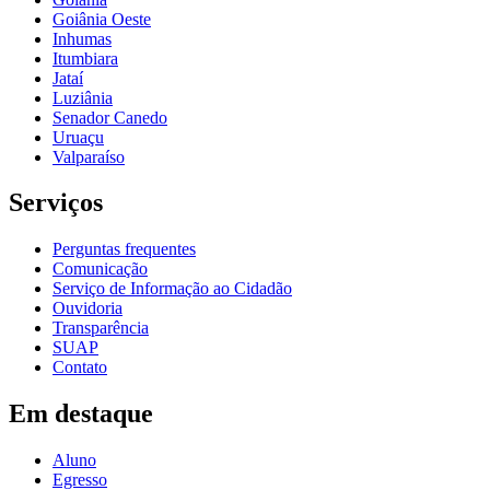
Goiânia Oeste
Inhumas
Itumbiara
Jataí
Luziânia
Senador Canedo
Uruaçu
Valparaíso
Serviços
Perguntas frequentes
Comunicação
Serviço de Informação ao Cidadão
Ouvidoria
Transparência
SUAP
Contato
Em destaque
Aluno
Egresso