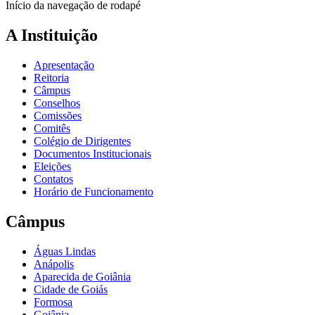
Início da navegação de rodapé
A Instituição
Apresentação
Reitoria
Câmpus
Conselhos
Comissões
Comitês
Colégio de Dirigentes
Documentos Institucionais
Eleições
Contatos
Horário de Funcionamento
Câmpus
Águas Lindas
Anápolis
Aparecida de Goiânia
Cidade de Goiás
Formosa
Goiânia