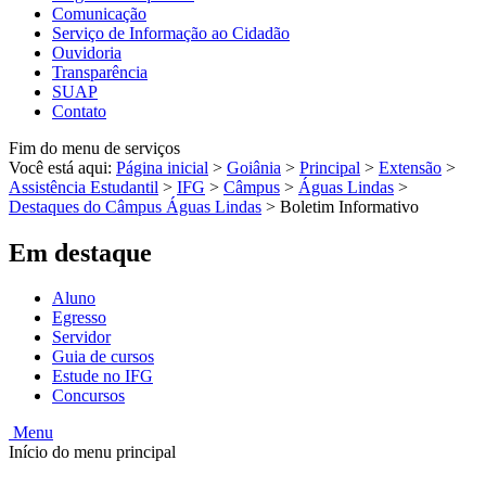
Comunicação
Serviço de Informação ao Cidadão
Ouvidoria
Transparência
SUAP
Contato
Fim do menu de serviços
Você está aqui:
Página inicial
>
Goiânia
>
Principal
>
Extensão
>
Assistência Estudantil
>
IFG
>
Câmpus
>
Águas Lindas
>
Destaques do Câmpus Águas Lindas
>
Boletim Informativo
Em destaque
Aluno
Egresso
Servidor
Guia de cursos
Estude no IFG
Concursos
Menu
Início do menu principal