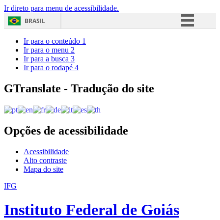
Ir direto para menu de acessibilidade.
BRASIL
Simplifique!
Ir para o conteúdo
1
Ir para o menu
2
Comunica BR
Ir para a busca
3
Ir para o rodapé
4
Participe
Acesso à informação
GTranslate - Tradução do site
Legislação
Canais
Opções de acessibilidade
Acessibilidade
Alto contraste
Mapa do site
IFG
Instituto Federal de Goiás