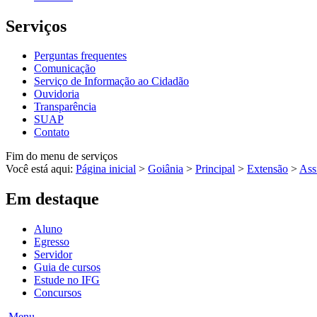
Serviços
Perguntas frequentes
Comunicação
Serviço de Informação ao Cidadão
Ouvidoria
Transparência
SUAP
Contato
Fim do menu de serviços
Você está aqui:
Página inicial
>
Goiânia
>
Principal
>
Extensão
>
Ass
Em destaque
Aluno
Egresso
Servidor
Guia de cursos
Estude no IFG
Concursos
Menu