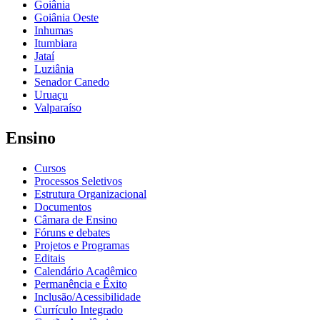
Goiânia
Goiânia Oeste
Inhumas
Itumbiara
Jataí
Luziânia
Senador Canedo
Uruaçu
Valparaíso
Ensino
Cursos
Processos Seletivos
Estrutura Organizacional
Documentos
Câmara de Ensino
Fóruns e debates
Projetos e Programas
Editais
Calendário Acadêmico
Permanência e Êxito
Inclusão/Acessibilidade
Currículo Integrado