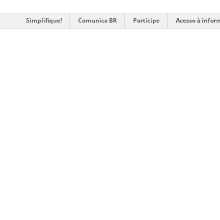
Simplifique!
Comunica BR
Participe
Acesso à infor