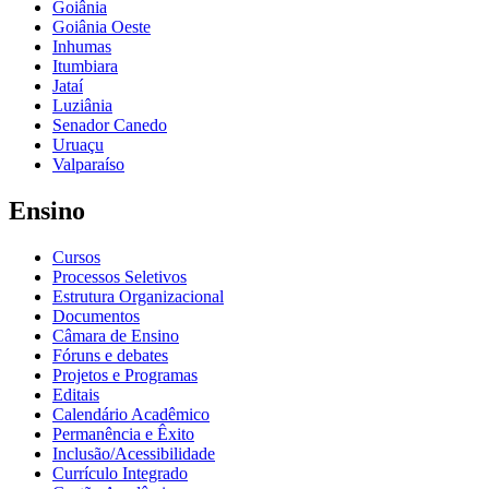
Goiânia
Goiânia Oeste
Inhumas
Itumbiara
Jataí
Luziânia
Senador Canedo
Uruaçu
Valparaíso
Ensino
Cursos
Processos Seletivos
Estrutura Organizacional
Documentos
Câmara de Ensino
Fóruns e debates
Projetos e Programas
Editais
Calendário Acadêmico
Permanência e Êxito
Inclusão/Acessibilidade
Currículo Integrado