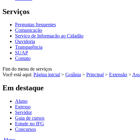
Serviços
Perguntas frequentes
Comunicação
Serviço de Informação ao Cidadão
Ouvidoria
Transparência
SUAP
Contato
Fim do menu de serviços
Você está aqui:
Página inicial
>
Goiânia
>
Principal
>
Extensão
>
Ass
Em destaque
Aluno
Egresso
Servidor
Guia de cursos
Estude no IFG
Concursos
Menu