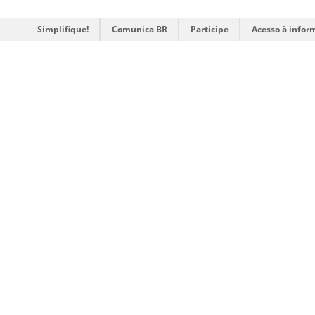
Simplifique!
Comunica BR
Participe
Acesso à infor