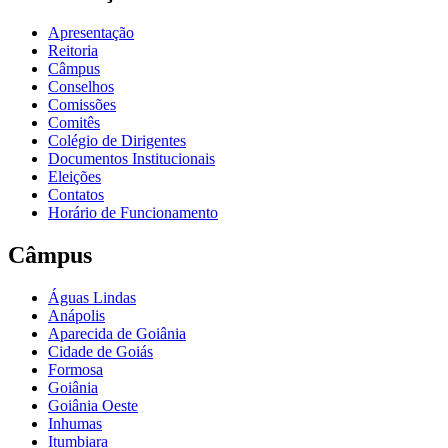
Apresentação
Reitoria
Câmpus
Conselhos
Comissões
Comitês
Colégio de Dirigentes
Documentos Institucionais
Eleições
Contatos
Horário de Funcionamento
Câmpus
Águas Lindas
Anápolis
Aparecida de Goiânia
Cidade de Goiás
Formosa
Goiânia
Goiânia Oeste
Inhumas
Itumbiara