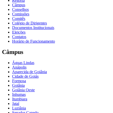
Reitoria
Câmpus
Conselhos
Comissões
Comitês
Colégio de Dirigentes
Documentos Institucionais
Eleições
Contatos
Horário de Funcionamento
Câmpus
Águas Lindas
Anápolis
Aparecida de Goiânia
Cidade de Goiás
Formosa
Goiânia
Goiânia Oeste
Inhumas
Itumbiara
Jataí
Luziânia
Senador Canedo