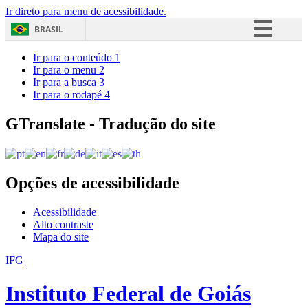
Ir direto para menu de acessibilidade.
BRASIL
Simplifique!
Ir para o conteúdo
1
Ir para o menu
2
Comunica BR
Ir para a busca
3
Ir para o rodapé
4
Participe
Acesso à informação
GTranslate - Tradução do site
Legislação
Canais
Opções de acessibilidade
Acessibilidade
Alto contraste
Mapa do site
IFG
Instituto Federal de Goiás