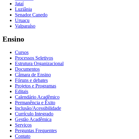
Jataí
Luziânia
Senador Canedo
Uruaçu
Valparaíso
Ensino
Cursos
Processos Seletivos
Estrutura Organizacional
Documentos
Câmara de Ensino
Fóruns e debates
Projetos e Programas
Editais
Calendário Acadêmico
Permanência e Êxito
Inclusão/Acessibilidade
Currículo Integrado
Gestão Acadêmica
Serviços
Perguntas Frequentes
Contato