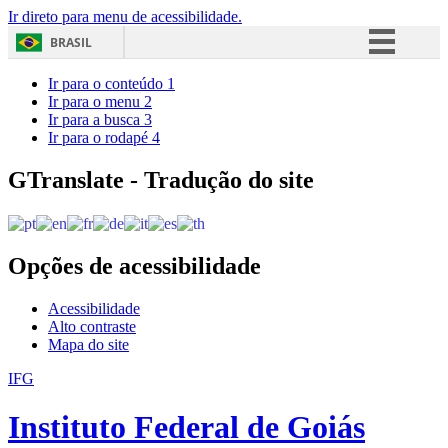
Ir direto para menu de acessibilidade.
BRASIL
Simplifique!
Ir para o conteúdo
1
Ir para o menu
2
Comunica BR
Ir para a busca
3
Ir para o rodapé
4
Participe
Acesso à informação
GTranslate - Tradução do site
Legislação
Canais
Opções de acessibilidade
Acessibilidade
Alto contraste
Mapa do site
IFG
Instituto Federal de Goiás