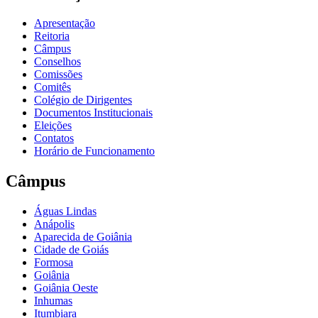
Apresentação
Reitoria
Câmpus
Conselhos
Comissões
Comitês
Colégio de Dirigentes
Documentos Institucionais
Eleições
Contatos
Horário de Funcionamento
Câmpus
Águas Lindas
Anápolis
Aparecida de Goiânia
Cidade de Goiás
Formosa
Goiânia
Goiânia Oeste
Inhumas
Itumbiara