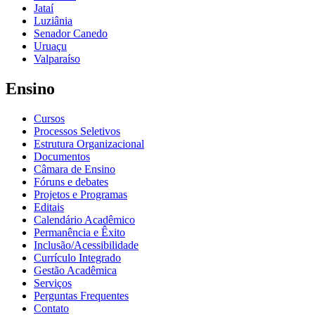
Jataí
Luziânia
Senador Canedo
Uruaçu
Valparaíso
Ensino
Cursos
Processos Seletivos
Estrutura Organizacional
Documentos
Câmara de Ensino
Fóruns e debates
Projetos e Programas
Editais
Calendário Acadêmico
Permanência e Êxito
Inclusão/Acessibilidade
Currículo Integrado
Gestão Acadêmica
Serviços
Perguntas Frequentes
Contato