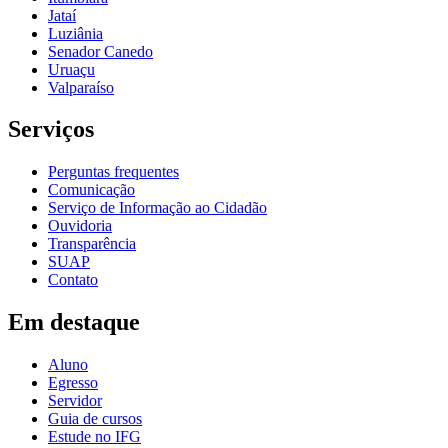
Jataí
Luziânia
Senador Canedo
Uruaçu
Valparaíso
Serviços
Perguntas frequentes
Comunicação
Serviço de Informação ao Cidadão
Ouvidoria
Transparência
SUAP
Contato
Em destaque
Aluno
Egresso
Servidor
Guia de cursos
Estude no IFG