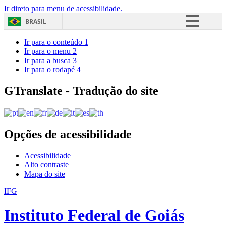
Ir direto para menu de acessibilidade.
BRASIL
Simplifique!
Ir para o conteúdo
1
Ir para o menu
2
Comunica BR
Ir para a busca
3
Ir para o rodapé
4
Participe
Acesso à informação
GTranslate - Tradução do site
Legislação
Canais
Opções de acessibilidade
Acessibilidade
Alto contraste
Mapa do site
IFG
Instituto Federal de Goiás