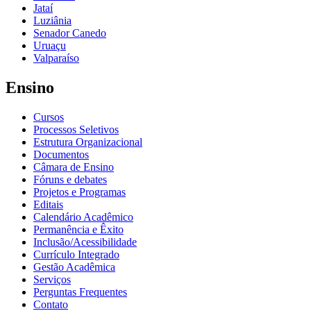
Jataí
Luziânia
Senador Canedo
Uruaçu
Valparaíso
Ensino
Cursos
Processos Seletivos
Estrutura Organizacional
Documentos
Câmara de Ensino
Fóruns e debates
Projetos e Programas
Editais
Calendário Acadêmico
Permanência e Êxito
Inclusão/Acessibilidade
Currículo Integrado
Gestão Acadêmica
Serviços
Perguntas Frequentes
Contato