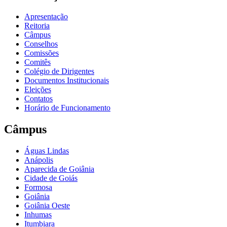
Apresentação
Reitoria
Câmpus
Conselhos
Comissões
Comitês
Colégio de Dirigentes
Documentos Institucionais
Eleições
Contatos
Horário de Funcionamento
Câmpus
Águas Lindas
Anápolis
Aparecida de Goiânia
Cidade de Goiás
Formosa
Goiânia
Goiânia Oeste
Inhumas
Itumbiara