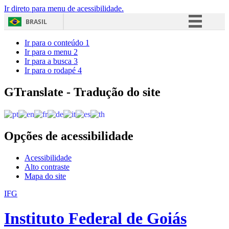
Ir direto para menu de acessibilidade.
BRASIL
Simplifique!
Ir para o conteúdo
1
Ir para o menu
2
Comunica BR
Ir para a busca
3
Ir para o rodapé
4
Participe
Acesso à informação
GTranslate - Tradução do site
Legislação
Canais
Opções de acessibilidade
Acessibilidade
Alto contraste
Mapa do site
IFG
Instituto Federal de Goiás