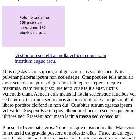
Vestibulum sed elit ac nulla vehicula cursus. In
interdum augue arcu.
Duis egestas iaculis quam, at dignissim risus sodales nec. Nulla
pulvinar placerat ipsum non scelerisque. Cras posuere felis ante, sit
amet scelerisque purus dignissim at. Integer semper a neque ut
maximus. Nam tellus justo, eleifend vitae tellus eget, luctus
venenatis diam. Aenean quis metus id ligula scelerisque faucibus vel
sed enim. Ut ac nunc sed mauris accumsan ultricies. In quis nibh at
libero porttitor eleifend in non dui. Curabitur rutrum egestas ipsum
vel varius. Suspendisse tempus bibendum libero, a scelerisque enim
ultrices nec. Praesent accumsan lacinia massa sed consequat.
Praesent id venenatis eros. Nunc tristique euismod mattis. Maecenas
in metus id est gravida posuere ut molestie tellus. Fusce ac dui eget
eros facilisis blandit. Proin egestas ex id lectus molestie, quis blandit