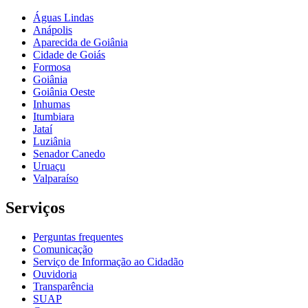
Águas Lindas
Anápolis
Aparecida de Goiânia
Cidade de Goiás
Formosa
Goiânia
Goiânia Oeste
Inhumas
Itumbiara
Jataí
Luziânia
Senador Canedo
Uruaçu
Valparaíso
Serviços
Perguntas frequentes
Comunicação
Serviço de Informação ao Cidadão
Ouvidoria
Transparência
SUAP