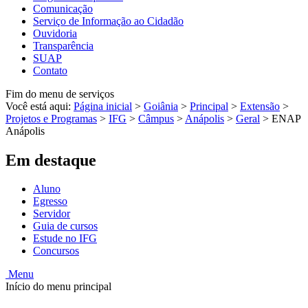
Comunicação
Serviço de Informação ao Cidadão
Ouvidoria
Transparência
SUAP
Contato
Fim do menu de serviços
Você está aqui:
Página inicial
>
Goiânia
>
Principal
>
Extensão
>
Projetos e Programas
>
IFG
>
Câmpus
>
Anápolis
>
Geral
>
ENAP
Anápolis
Em destaque
Aluno
Egresso
Servidor
Guia de cursos
Estude no IFG
Concursos
Menu
Início do menu principal