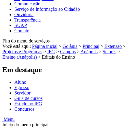
Comunicação
Serviço de Informação ao Cidadão
Ouvidoria
Transparência
SUAP
Contato
Fim do menu de serviços
Você está aqui:
Página inicial
>
Goiânia
>
Principal
>
Extensão
>
Projetos e Programas
>
IFG
>
Câmpus
>
Anápolis
>
Setores
>
Ensino (Anápolis)
>
Editais do Ensino
Em destaque
Aluno
Egresso
Servidor
Guia de cursos
Estude no IFG
Concursos
Menu
Início do menu principal