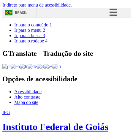
Ir direto para menu de acessibilidade.
BRASIL
Simplifique!
Ir para o conteúdo
1
Ir para o menu
2
Comunica BR
Ir para a busca
3
Ir para o rodapé
4
Participe
Acesso à informação
GTranslate - Tradução do site
Legislação
Canais
Opções de acessibilidade
Acessibilidade
Alto contraste
Mapa do site
IFG
Instituto Federal de Goiás