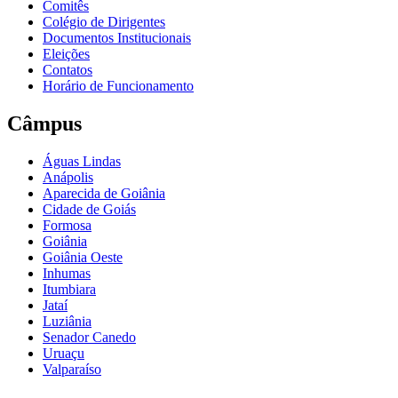
Comitês
Colégio de Dirigentes
Documentos Institucionais
Eleições
Contatos
Horário de Funcionamento
Câmpus
Águas Lindas
Anápolis
Aparecida de Goiânia
Cidade de Goiás
Formosa
Goiânia
Goiânia Oeste
Inhumas
Itumbiara
Jataí
Luziânia
Senador Canedo
Uruaçu
Valparaíso