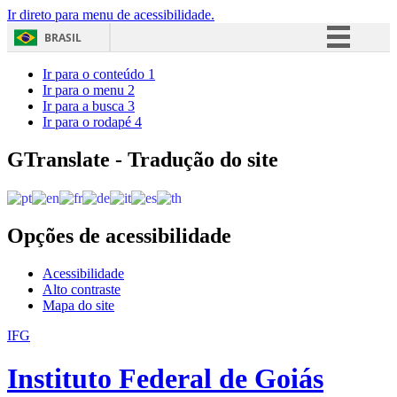
Ir direto para menu de acessibilidade.
BRASIL
Simplifique!
Ir para o conteúdo
1
Ir para o menu
2
Comunica BR
Ir para a busca
3
Ir para o rodapé
4
Participe
Acesso à informação
GTranslate - Tradução do site
Legislação
Canais
Opções de acessibilidade
Acessibilidade
Alto contraste
Mapa do site
IFG
Instituto Federal de Goiás