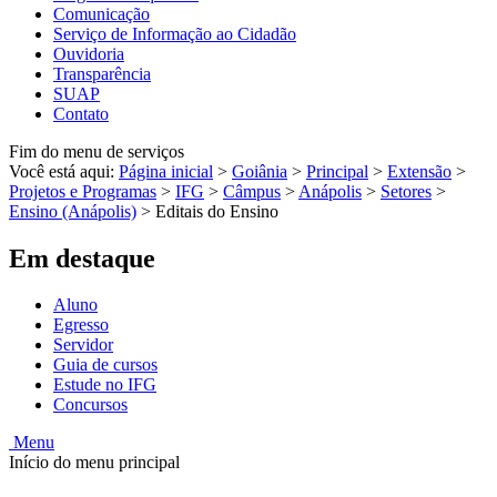
Comunicação
Serviço de Informação ao Cidadão
Ouvidoria
Transparência
SUAP
Contato
Fim do menu de serviços
Você está aqui:
Página inicial
>
Goiânia
>
Principal
>
Extensão
>
Projetos e Programas
>
IFG
>
Câmpus
>
Anápolis
>
Setores
>
Ensino (Anápolis)
>
Editais do Ensino
Em destaque
Aluno
Egresso
Servidor
Guia de cursos
Estude no IFG
Concursos
Menu
Início do menu principal