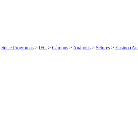
jetos e Programas
>
IFG
>
Câmpus
>
Anápolis
>
Setores
>
Ensino (An