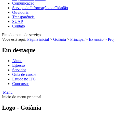
Comunicação
Serviço de Informação ao Cidadão
Ouvidoria
Transparência
SUAP
Contato
Fim do menu de serviços
Você está aqui:
Página inicial
>
Goiânia
>
Principal
>
Extensão
>
Pro
Em destaque
Aluno
Egresso
Servidor
Guia de cursos
Estude no IFG
Concursos
Menu
Início do menu principal
Logo - Goiânia