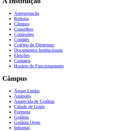
A Instituição
Apresentação
Reitoria
Câmpus
Conselhos
Comissões
Comitês
Colégio de Dirigentes
Documentos Institucionais
Eleições
Contatos
Horário de Funcionamento
Câmpus
Águas Lindas
Anápolis
Aparecida de Goiânia
Cidade de Goiás
Formosa
Goiânia
Goiânia Oeste
Inhumas