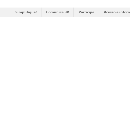
Simplifique!
Comunica BR
Participe
Acesso à infor