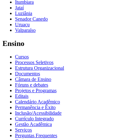
Itumbiara
Jataí
Luziânia
Senador Canedo
Uruaçu
Valparaíso
Ensino
Cursos
Processos Seletivos
Estrutura Organizacional
Documentos
Câmara de Ensino
Fóruns e debates
Projetos e Programas
Editais
Calendário Acadêmico
Permanência e Êxito
Inclusão/Acessibilidade
Currículo Integrado
Gestão Acadêmica
Serviços
Perguntas Frequentes