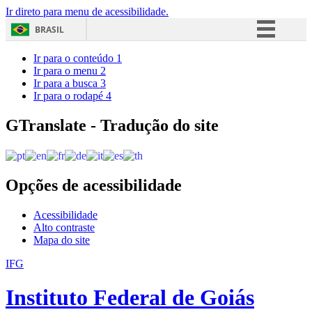
Ir direto para menu de acessibilidade.
BRASIL
Simplifique!
Ir para o conteúdo
1
Ir para o menu
2
Comunica BR
Ir para a busca
3
Ir para o rodapé
4
Participe
Acesso à informação
GTranslate - Tradução do site
Legislação
Canais
Opções de acessibilidade
Acessibilidade
Alto contraste
Mapa do site
IFG
Instituto Federal de Goiás