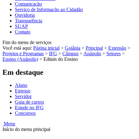
Comunicação
Serviço de Informação ao Cidadão
Ouvidoria
Transparência
SUAP
Contato
Fim do menu de serviços
Você está aqui:
Página inicial
>
Goiânia
>
Principal
>
Extensão
>
Projetos e Programas
>
IFG
>
Câmpus
>
Anápolis
>
Setores
>
Ensino (Anápolis)
>
Editais do Ensino
Em destaque
Aluno
Egresso
Servidor
Guia de cursos
Estude no IFG
Concursos
Menu
Início do menu principal