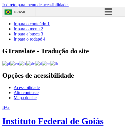
Ir direto para menu de acessibilidade.
BRASIL
Simplifique!
Ir para o conteúdo
1
Ir para o menu
2
Comunica BR
Ir para a busca
3
Ir para o rodapé
4
Participe
Acesso à informação
GTranslate - Tradução do site
Legislação
Canais
Opções de acessibilidade
Acessibilidade
Alto contraste
Mapa do site
IFG
Instituto Federal de Goiás