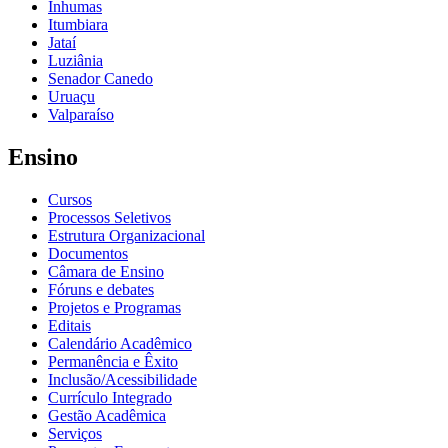
Inhumas
Itumbiara
Jataí
Luziânia
Senador Canedo
Uruaçu
Valparaíso
Ensino
Cursos
Processos Seletivos
Estrutura Organizacional
Documentos
Câmara de Ensino
Fóruns e debates
Projetos e Programas
Editais
Calendário Acadêmico
Permanência e Êxito
Inclusão/Acessibilidade
Currículo Integrado
Gestão Acadêmica
Serviços