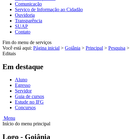
Comunicação
Serviço de Informação ao Cidadão
Ouvidoria
Transparência
SUAP
Contato
Fim do menu de serviços
Você está aqui:
Página inicial
>
Goiânia
>
Principal
>
Pesquisa
>
Editais
Em destaque
Aluno
Egresso
Servidor
Guia de cursos
Estude no IFG
Concursos
Menu
Início do menu principal
Logo - Goiânia