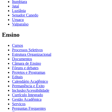
Itumbiara
Jataí
Luziânia
Senador Canedo
Uruaçu
Valparaíso
Ensino
Cursos
Processos Seletivos
Estrutura Organizacional
Documentos
Câmara de Ensino
Fóruns e debates
Projetos e Programas
Editais
Calendário Acadêmico
Permanência e Êxito
Inclusão/Acessibilidade
Currículo Integrado
Gestão Acadêmica
Serviços
Perguntas Frequentes