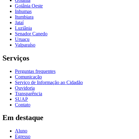
Goiânia
Goiânia Oeste
Inhumas
Itumbiara
Jataí
Luziânia
Senador Canedo
Uruaçu
Valparaíso
Serviços
Perguntas frequentes
Comunicação
Serviço de Informação ao Cidadão
Ouvidoria
Transparência
SUAP
Contato
Em destaque
Aluno
Egresso