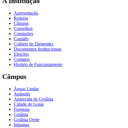
A Instituição
Apresentação
Reitoria
Câmpus
Conselhos
Comissões
Comitês
Colégio de Dirigentes
Documentos Institucionais
Eleições
Contatos
Horário de Funcionamento
Câmpus
Águas Lindas
Anápolis
Aparecida de Goiânia
Cidade de Goiás
Formosa
Goiânia
Goiânia Oeste
Inhumas