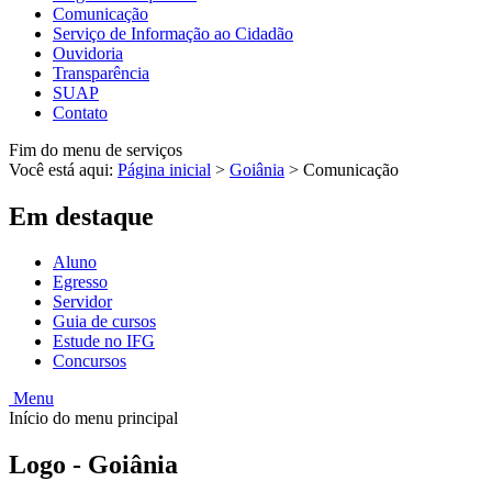
Comunicação
Serviço de Informação ao Cidadão
Ouvidoria
Transparência
SUAP
Contato
Fim do menu de serviços
Você está aqui:
Página inicial
>
Goiânia
>
Comunicação
Em destaque
Aluno
Egresso
Servidor
Guia de cursos
Estude no IFG
Concursos
Menu
Início do menu principal
Logo - Goiânia