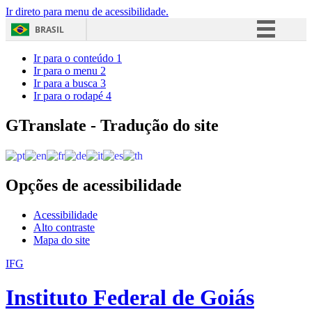
Ir direto para menu de acessibilidade.
BRASIL
Simplifique!
Ir para o conteúdo
1
Ir para o menu
2
Comunica BR
Ir para a busca
3
Ir para o rodapé
4
Participe
Acesso à informação
GTranslate - Tradução do site
Legislação
Canais
Opções de acessibilidade
Acessibilidade
Alto contraste
Mapa do site
IFG
Instituto Federal de Goiás