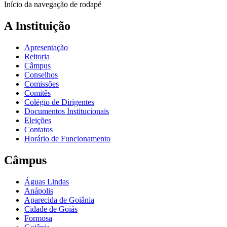
Início da navegação de rodapé
A Instituição
Apresentação
Reitoria
Câmpus
Conselhos
Comissões
Comitês
Colégio de Dirigentes
Documentos Institucionais
Eleições
Contatos
Horário de Funcionamento
Câmpus
Águas Lindas
Anápolis
Aparecida de Goiânia
Cidade de Goiás
Formosa