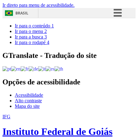
Ir direto para menu de acessibilidade.
BRASIL
Simplifique!
Ir para o conteúdo
1
Ir para o menu
2
Comunica BR
Ir para a busca
3
Ir para o rodapé
4
Participe
Acesso à informação
GTranslate - Tradução do site
Legislação
Canais
Opções de acessibilidade
Acessibilidade
Alto contraste
Mapa do site
IFG
Instituto Federal de Goiás