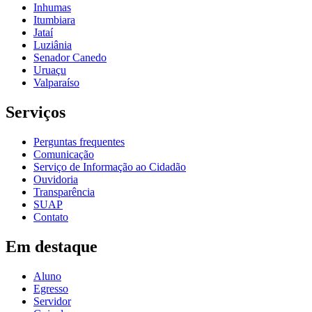
Inhumas
Itumbiara
Jataí
Luziânia
Senador Canedo
Uruaçu
Valparaíso
Serviços
Perguntas frequentes
Comunicação
Serviço de Informação ao Cidadão
Ouvidoria
Transparência
SUAP
Contato
Em destaque
Aluno
Egresso
Servidor