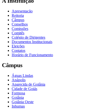
A Instituição
Apresentação
Reitoria
Câmpus
Conselhos
Comissões
Comitês
Colégio de Dirigentes
Documentos Institucionais
Eleições
Contatos
Horário de Funcionamento
Câmpus
Águas Lindas
Anápolis
Aparecida de Goiânia
Cidade de Goiás
Formosa
Goiânia
Goiânia Oeste
Inhumas