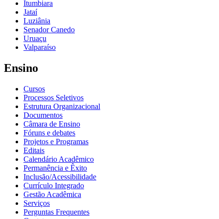
Itumbiara
Jataí
Luziânia
Senador Canedo
Uruaçu
Valparaíso
Ensino
Cursos
Processos Seletivos
Estrutura Organizacional
Documentos
Câmara de Ensino
Fóruns e debates
Projetos e Programas
Editais
Calendário Acadêmico
Permanência e Êxito
Inclusão/Acessibilidade
Currículo Integrado
Gestão Acadêmica
Serviços
Perguntas Frequentes