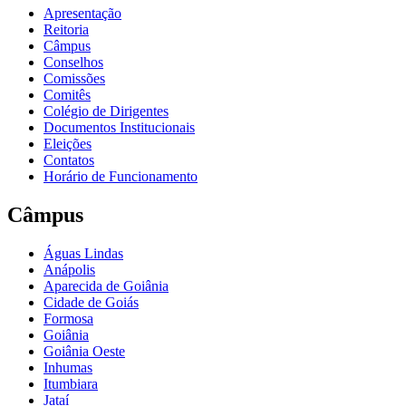
Apresentação
Reitoria
Câmpus
Conselhos
Comissões
Comitês
Colégio de Dirigentes
Documentos Institucionais
Eleições
Contatos
Horário de Funcionamento
Câmpus
Águas Lindas
Anápolis
Aparecida de Goiânia
Cidade de Goiás
Formosa
Goiânia
Goiânia Oeste
Inhumas
Itumbiara
Jataí