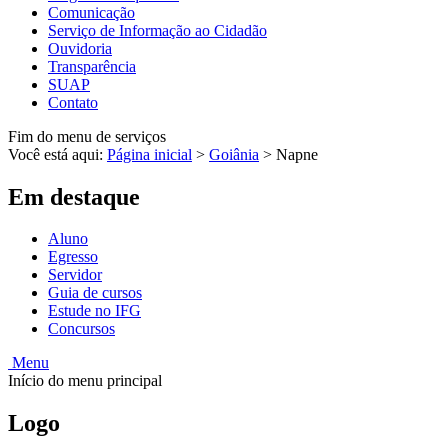
Comunicação
Serviço de Informação ao Cidadão
Ouvidoria
Transparência
SUAP
Contato
Fim do menu de serviços
Você está aqui:
Página inicial
>
Goiânia
>
Napne
Em destaque
Aluno
Egresso
Servidor
Guia de cursos
Estude no IFG
Concursos
Menu
Início do menu principal
Logo