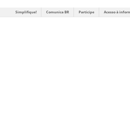
Simplifique!
Comunica BR
Participe
Acesso à infor