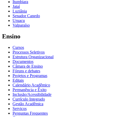
Itumbiara
Jataí
Luziânia
Senador Canedo
Uruaçu
Valparaíso
Ensino
Cursos
Processos Seletivos
Estrutura Organizacional
Documentos
Câmara de Ensino
Fóruns e debates
Projetos e Programas
Editais
Calendário Acadêmico
Permanência e Êxito
Inclusão/Acessibilidade
Currículo Integrado
Gestão Acadêmica
Serviços
Perguntas Frequentes