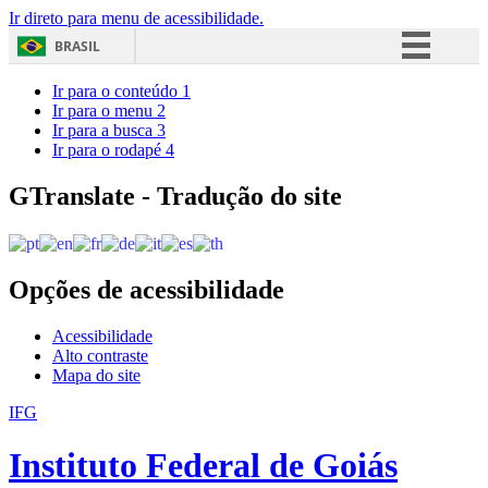
Ir direto para menu de acessibilidade.
BRASIL
Simplifique!
Ir para o conteúdo
1
Ir para o menu
2
Comunica BR
Ir para a busca
3
Ir para o rodapé
4
Participe
Acesso à informação
GTranslate - Tradução do site
Legislação
Canais
Opções de acessibilidade
Acessibilidade
Alto contraste
Mapa do site
IFG
Instituto Federal de Goiás