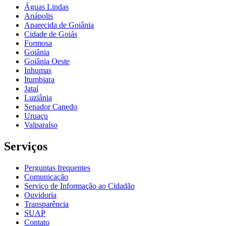
Águas Lindas
Anápolis
Aparecida de Goiânia
Cidade de Goiás
Formosa
Goiânia
Goiânia Oeste
Inhumas
Itumbiara
Jataí
Luziânia
Senador Canedo
Uruaçu
Valparaíso
Serviços
Perguntas frequentes
Comunicação
Serviço de Informação ao Cidadão
Ouvidoria
Transparência
SUAP
Contato