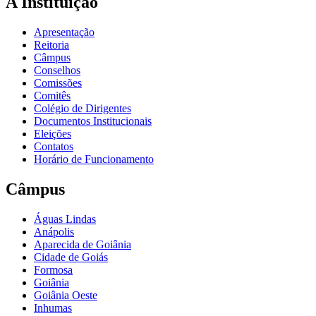
A Instituição
Apresentação
Reitoria
Câmpus
Conselhos
Comissões
Comitês
Colégio de Dirigentes
Documentos Institucionais
Eleições
Contatos
Horário de Funcionamento
Câmpus
Águas Lindas
Anápolis
Aparecida de Goiânia
Cidade de Goiás
Formosa
Goiânia
Goiânia Oeste
Inhumas