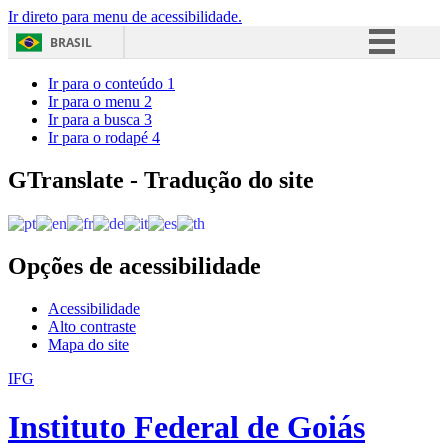
Ir direto para menu de acessibilidade.
BRASIL
Simplifique!
Ir para o conteúdo
1
Ir para o menu
2
Comunica BR
Ir para a busca
3
Ir para o rodapé
4
Participe
Acesso à informação
GTranslate - Tradução do site
Legislação
Canais
Opções de acessibilidade
Acessibilidade
Alto contraste
Mapa do site
IFG
Instituto Federal de Goiás