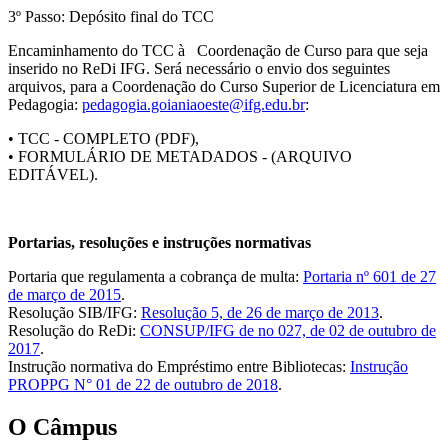
3º Passo: Depósito final do TCC
Encaminhamento do TCC à Coordenação de Curso para que seja
inserido no ReDi IFG. Será necessário o envio dos seguintes
arquivos, para a Coordenação do Curso Superior de Licenciatura em
Pedagogia:
pedagogia.goianiaoeste@ifg.edu.br
:
• TCC - COMPLETO (PDF),
• FORMULÁRIO DE METADADOS - (ARQUIVO
EDITÁVEL).
Portarias, resoluções e instruções normativas
Portaria que regulamenta a cobrança de multa:
Portaria nº 601 de 27
de março de 2015
.
Resolução SIB/IFG:
Resolução 5, de 26 de março de 2013
.
Resolução do ReDi:
CONSUP/IFG de no 027, de 02 de outubro de
2017
.
Instrução normativa do Empréstimo entre Bibliotecas:
Instrução
PROPPG N° 01 de 22 de outubro de 2018
.
O Câmpus